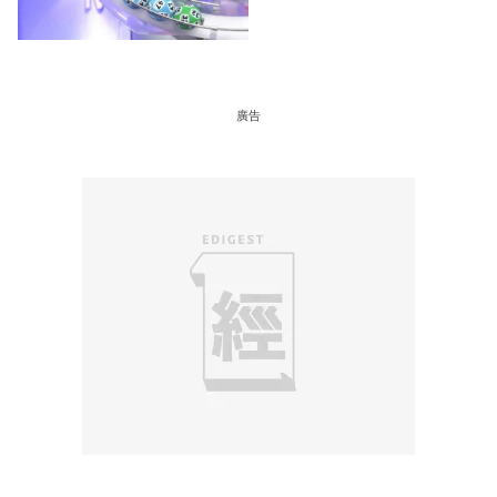
＋下期攪珠日
廣告