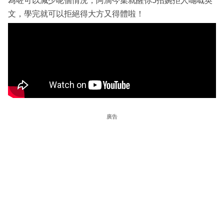
為咗可以減少呢個情況，阿滴今集就醒你5招婉拒人哋嘅英
文，學完就可以拒絕得大方又得體啦！
廣告