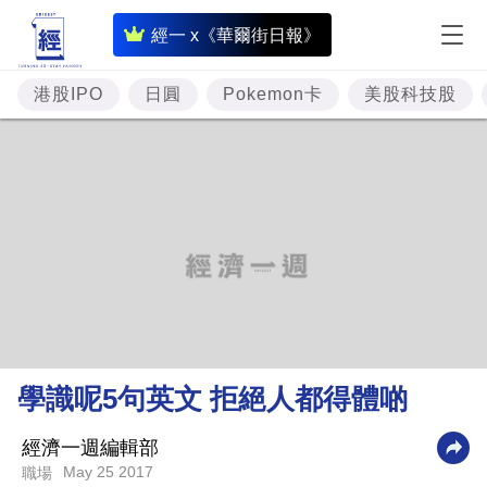
即
經一 x《華爾街日報》
時
財
港股IPO
日圓
Pokemon卡
美股科技股
經
專
題
投
資
樓
市
理
學識呢5句英文 拒絕人都得體啲
財
商
經濟一週編輯部
May 25 2017
職場
業