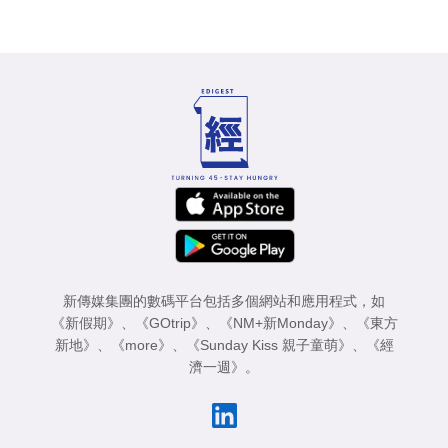
新傳媒集團的數碼平台包括多個網站和應用程式，如
《新假期》
、
《GOtrip》
、
《NM+新Monday》
、
《東方
新地》
、
《more》
、
《Sunday Kiss 親子童萌》
、
《經
濟一週》
。