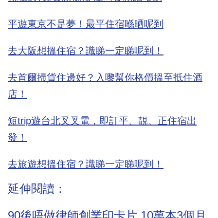
平遊東京不是夢！最平住宿喺晒呢到
去大阪想搵住宿？識睇一定睇呢到！
去首爾掃貨住邊好？入嚟幫你格價搵至抵住酒
店！
短trip遊台北叉叉電，即訂平、靚、正住宿出
發！
去旅遊想搵住宿？識睇一定睇呢到！
延伸閱讀：
90後唔做律師創業印卡片 10萬本3個月