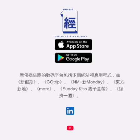
新傳媒集團的數碼平台包括多個網站和應用程式，如
《新假期》
、
《GOtrip》
、
《NM+新Monday》
、
《東方
新地》
、
《more》
、
《Sunday Kiss 親子童萌》
、
《經
濟一週》
。