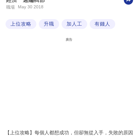
經濟一週編輯部
May 30 2018
職場
科
技
上位攻略
升職
加人工
有錢人
職
場
廣告
生
活
時
事
專
欄
訂
閱
專
【上位攻略】每個人都想成功，但卻無從入手，失敗的原因
區