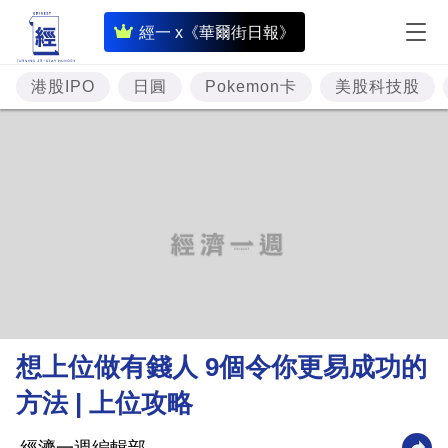
即
經一 x《華爾街日報》
時
財
港股IPO
日圓
Pokemon卡
美股科技股
經
專
題
投
資
樓
市
理
想上位做有錢人 9個令你更易成功的
財
方法 | 上位攻略
商
業