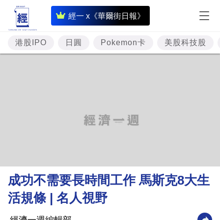
即
經一 x《華爾街日報》
時
財
港股IPO
日圓
Pokemon卡
美股科技股
經
專
題
投
資
樓
市
理
成功不需要長時間工作 馬斯克8大生
財
活規條 | 名人視野
商
業