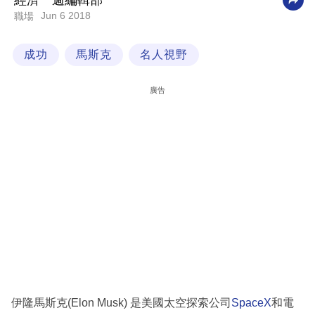
經濟一週編輯部
Jun 6 2018
職場
科
技
成功
馬斯克
名人視野
職
場
廣告
生
活
時
事
專
欄
訂
閱
專
伊隆馬斯克(Elon Musk) 是美國太空探索公司
SpaceX
和電
區