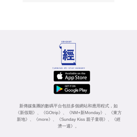
新傳媒集團的數碼平台包括多個網站和應用程式，如
《新假期》
、
《GOtrip》
、
《NM+新Monday》
、
《東方
新地》
、
《more》
、
《Sunday Kiss 親子童萌》
、
《經
濟一週》
。