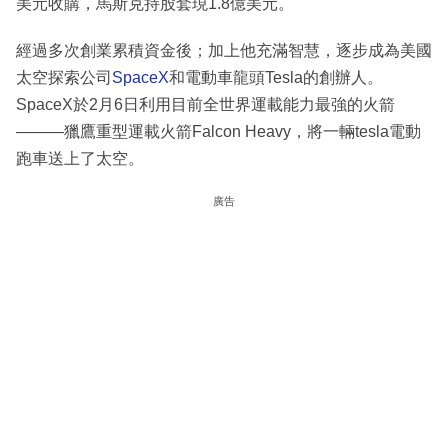
美元收購，馬斯克持股套現1.8億美元。
經過多次創業累積資金後；加上他充滿智慧，逐步成為美國
太空探索公司
SpaceX
和電動車龍頭Tesla的創辦人。
SpaceX於2月6日利用目前全世界運載能力最強的火箭
———獵鷹重型運載火箭Falcon Heavy，將一輛tesla電動
跑車送上了太空。
廣告