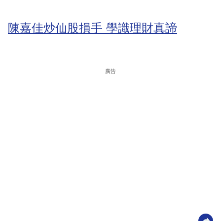
陳嘉佳炒仙股損手 學識理財真諦
廣告