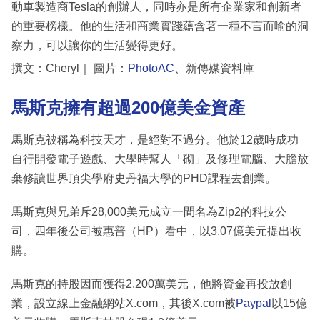
動車製造商Tesla的創辦人，同時亦是所有企業家和創新者
的重要榜樣。他的生活和商業實踐蘊含著一種不言而喻的洞
察力，可以讓你的生活變得更好。
撰文：Cheryl｜ 圖片：
PhotoAC
、新傳媒資料庫
馬斯克擁有超過200億美金資產
馬斯克被稱為科技天才，是絕對不過分。他於12歲時成功
自行開發電子遊戲、大學時幫人「砌」及修理電腦、大膽放
棄修讀世界頂尖學府史丹福大學的PHD課程去創業。
馬斯克與兄弟斥28,000美元成立一間名為Zip2的科技公
司，四年後公司被惠普（HP）看中，以3.07億美元提出收
購。
馬斯克的持股因而獲得2,200萬美元，他將資金再投放創
業，設立線上金融網站X.com，其後X.com被
Paypal
以15億