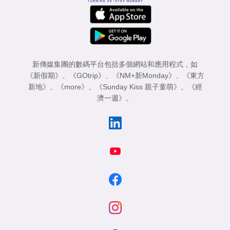
新傳媒集團的數碼平台包括多個網站和應用程式，如
《新假期》
、
《GOtrip》
、
《NM+新Monday》
、
《東方
新地》
、
《more》
、
《Sunday Kiss 親子童萌》
、
《經
濟一週》
。