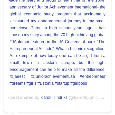
Made me teary and proud to learn that on the 100th
anniversary of Junior Achievement International- the
global economic study program that accidentally
kickstarted my entrepreneurial journey in my small
hometown Pärnu in high school years ago – has
chosen my story among the 70 high-achieving global
#JAalumni featured in the JA Centennial book “The
Entrepreneurial Attitude”. What a historic recognition!
An example of how today one can be a girl from a
small town in Eastern Europe, but the right
encouragement can help to make all the difference.
@jaeesti @juniorachievementusa #entrepreneur
#dreams #girls #Estonia #startup #girlboss
A post shared by
Karoli Hindriks
(@karolih) on
Jan 28, 2019 at 12:56pm PST