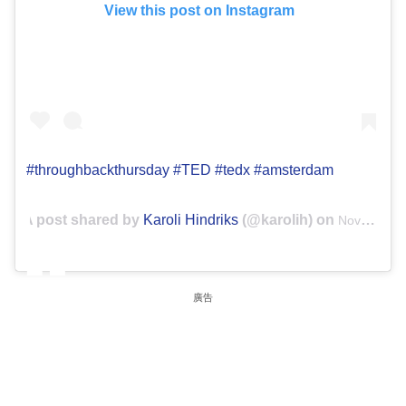
View this post on Instagram
#throughbackthursday #TED #tedx #amsterdam
A post shared by
Karoli Hindriks
(@karolih) on
Nov 4, 2017 at 12:19pm PDT
廣告