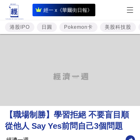
即
經一 x《華爾街日報》
時
財
港股IPO
日圓
Pokemon卡
美股科技股
經
專
題
投
資
樓
市
理
【職場制勝】學習拒絕 不要盲目順
財
從他人 Say Yes前問自己3個問題
商
業