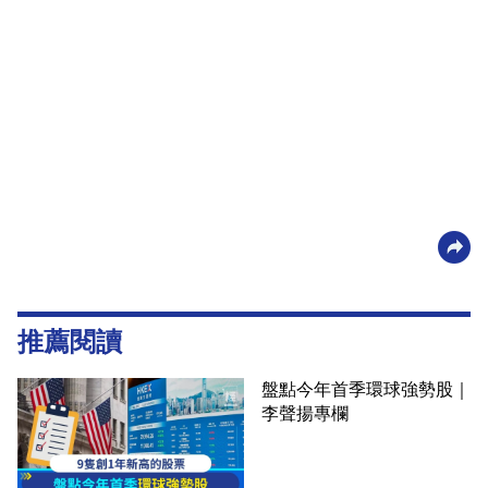
推薦閱讀
盤點今年首季環球強勢股｜
李聲揚專欄