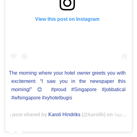
View this post on Instagram
The morning where your hotel owner greets you with
excitement: “I saw you in the newspaper this
morning!” 😊 #proud #Singapore #jobbatical
#wfsingapore #xyhotelbugis
A post shared by
Karoli Hindriks
(@karolih) on
Sep 12, 2018 at 6:17pm PDT