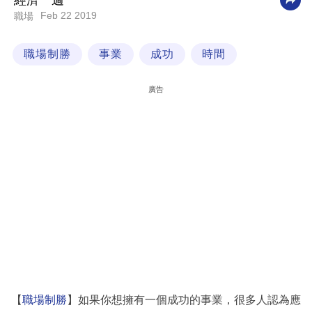
經濟一週
Feb 22 2019
職場
科
技
職場制勝
事業
成功
時間
職
場
廣告
生
活
時
事
專
欄
訂
閱
專
【
職場制勝
】如果你想擁有一個成功的事業，很多人認為應
區