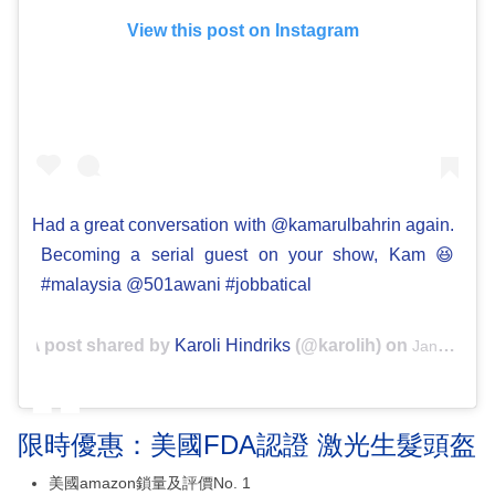
View this post on Instagram
Had a great conversation with @kamarulbahrin again.
Becoming a serial guest on your show, Kam 😆
#malaysia @501awani #jobbatical
A post shared by
Karoli Hindriks
(@karolih) on
Jan 9, 2019 at 6:01am PST
限時優惠：美國FDA認證 激光生髮頭盔
美國amazon鎖量及評價No. 1