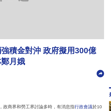
消強積金對沖 政府擬用300億
林鄭月娥
大，政商界和勞工界討論多時，有消息指
行政會議
於10