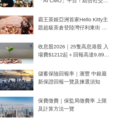
「AI CMO」平台！結合社交聆
聽與廣東話大模型 助中小企數
分鐘生成「貼地」宣傳短片
霸王茶姬亞洲首家Hello Kitty主
題超級茶倉登陸灣仔利東街 推
出首創「伯爵紅茶色」Hello Kitt
y及香港限定特調系列
收息股2026｜25隻高息港股 入
場費$1212起＋回報高達9.89
厘！持續更新
儲蓄保險回報率｜滙豐 中銀最
新保證回報一覽及揀選須知
保費徵費｜保監局徵費率 上限
及計算方法一覽