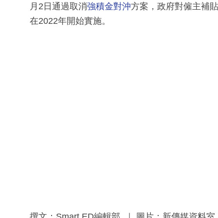
月2日通過取消
強積金對沖
方案，政府對僱主補貼
在2022年開始實施。
撰文：Smart ED編輯部 ｜ 圖片：新傳媒資料室