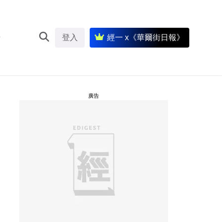
登入
經一 x《華爾街日報》
廣告