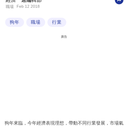
經濟一週編輯部
Feb 12 2018
職場
科
技
狗年
職場
行業
職
場
廣告
生
活
時
事
專
欄
訂
閱
專
狗年來臨，今年經濟表現理想，帶動不同行業發展，市場氣
區