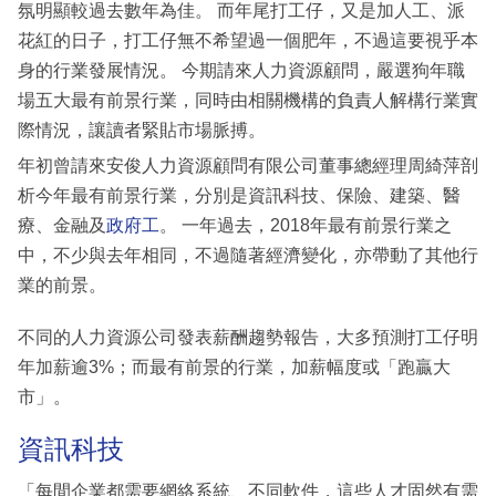
氛明顯較過去數年為佳。 而年尾打工仔，又是加人工、派
花紅的日子，打工仔無不希望過一個肥年，不過這要視乎本
身的行業發展情況。 今期請來人力資源顧問，嚴選狗年職
場五大最有前景行業，同時由相關機構的負責人解構行業實
際情況，讓讀者緊貼市場脈搏。
年初曾請來安俊人力資源顧問有限公司董事總經理周綺萍剖
析今年最有前景行業，分別是資訊科技、保險、建築、醫
療、金融及
政府工
。 一年過去，2018年最有前景行業之
中，不少與去年相同，不過隨著經濟變化，亦帶動了其他行
業的前景。
不同的人力資源公司發表薪酬趨勢報告，大多預測打工仔明
年加薪逾3%；而最有前景的行業，加薪幅度或「跑贏大
市」。
資訊科技
「每間企業都需要網絡系統、不同軟件，這些人才固然有需