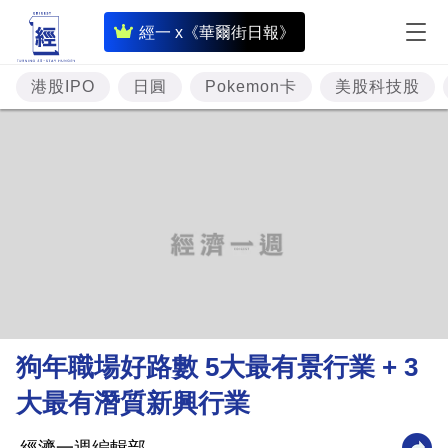
即
經一 x《華爾街日報》
時
財
港股IPO
日圓
Pokemon卡
美股科技股
經
專
題
投
資
樓
市
理
狗年職場好路數 5大最有景行業 + 3
財
大最有潛質新興行業
商
業