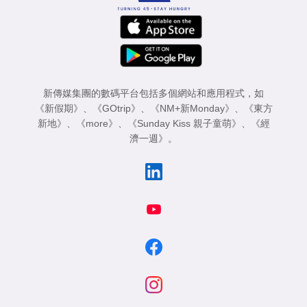
新傳媒集團的數碼平台包括多個網站和應用程式，如
《新假期》
、
《GOtrip》
、
《NM+新Monday》
、
《東方
新地》
、
《more》
、
《Sunday Kiss 親子童萌》
、
《經
濟一週》
。