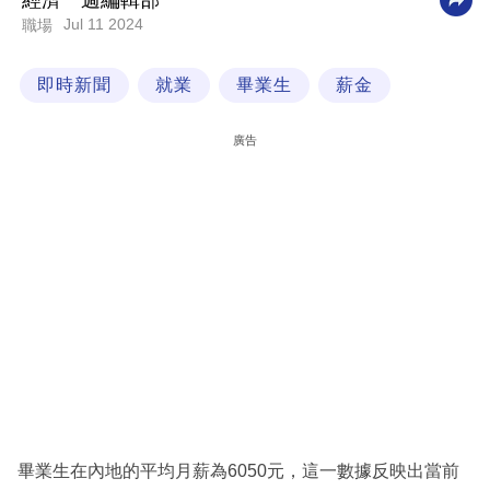
經濟一週編輯部
Jul 11 2024
職場
科
技
即時新聞
就業
畢業生
薪金
職
場
廣告
生
活
時
事
專
欄
訂
閱
專
畢業生在內地的平均月薪為6050元，這一數據反映出當前
區