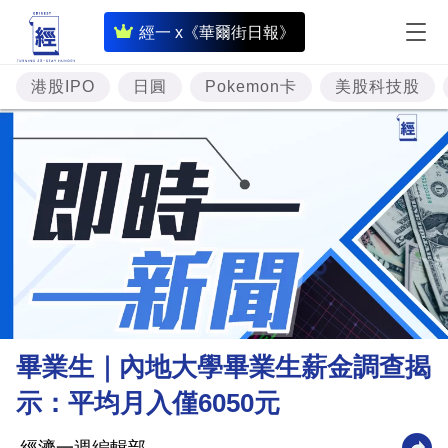
即
經一 x《華爾街日報》
時
財
港股IPO
日圓
Pokemon卡
美股科技股
經
專
題
投
資
樓
市
理
畢業生｜內地大學畢業生薪金調查揭
財
示：平均月入僅6050元
商
業