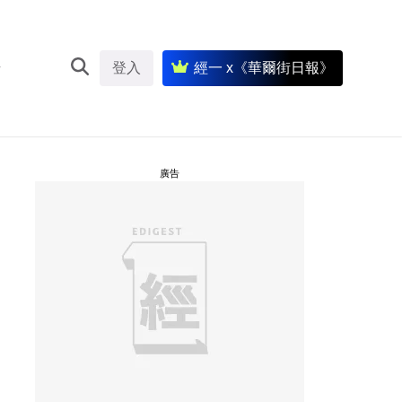
登入
經一 x《華爾街日報》
廣告