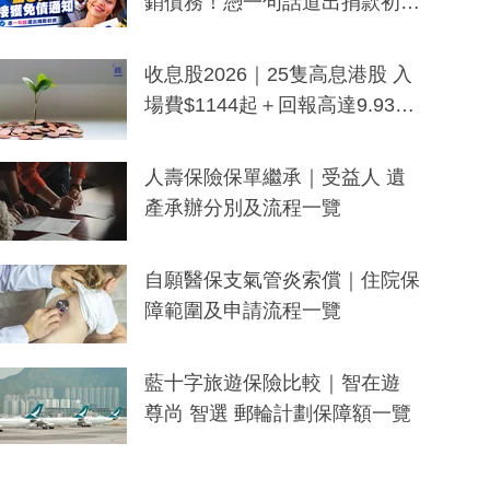
銷債務！憑一句話道出捐款初
衷：加州26萬人接獲免債通知、
一度被誤當詐騙手段
收息股2026｜25隻高息港股 入
場費$1144起＋回報高達9.93
厘！持續更新
人壽保險保單繼承｜受益人 遺
產承辦分別及流程一覽
自願醫保支氣管炎索償｜住院保
障範圍及申請流程一覽
藍十字旅遊保險比較｜智在遊
尊尚 智選 郵輪計劃保障額一覽