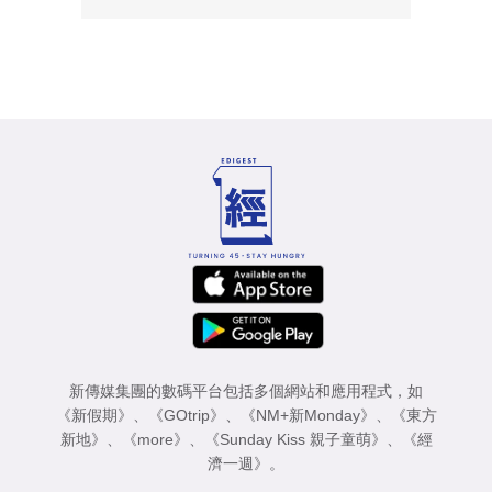
新傳媒集團的數碼平台包括多個網站和應用程式，如
《新假期》
、
《GOtrip》
、
《NM+新Monday》
、
《東方
新地》
、
《more》
、
《Sunday Kiss 親子童萌》
、
《經
濟一週》
。