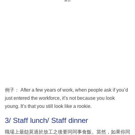
廣告
例子： After a few years of work, when people ask if you’d
just entered the workforce, it’s not because you look
young. It’s that you still look like a rookie.
3/ Staff lunch/ Staff dinner
職場上最攰莫過於放工之後要同同事食飯。當然，如果你同