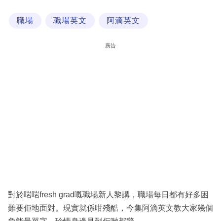
科
職場
職場英文
阿滴英文
技
職
廣告
場
生
活
時
事
專
欄
訂
閱
對於啱啱fresh grad嘅職場新人黎講，職場每日都有好多困
專
難要佢地面對。現實就係咁殘酷，今集阿滴英文教大家幾個
區