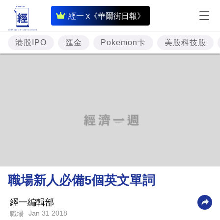
即
經一 x《華爾街日報》
時
財
港股IPO
匯金
Pokemon卡
美股科技股
經
專
題
投
資
樓
市
理
職場新人必備5個英文單詞
財
商
經一編輯部
Jan 31 2018
職場
業