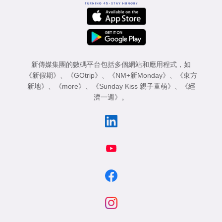
新傳媒集團的數碼平台包括多個網站和應用程式，如
《新假期》
、
《GOtrip》
、
《NM+新Monday》
、
《東方
新地》
、
《more》
、
《Sunday Kiss 親子童萌》
、
《經
濟一週》
。