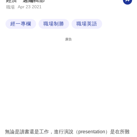
經濟一週編輯部
Apr 23 2021
職場
科
技
經一專欄
職場制勝
職場英語
職
場
廣告
生
活
時
事
專
欄
訂
閱
專
無論是讀書還是工作，進行演說（presentation）是在所難
區