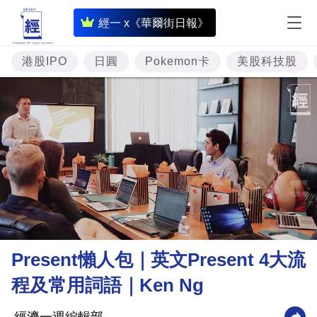
即
經一 x《華爾街日報》
時
財
港股IPO
日圓
Pokemon卡
美股科技股
經
專
題
投
資
樓
市
理
Present懶人包｜英文Present 4大流
財
程及常用詞語｜Ken Ng
商
業