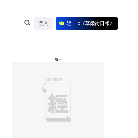
登入
經一 x《華爾街日報》
廣告