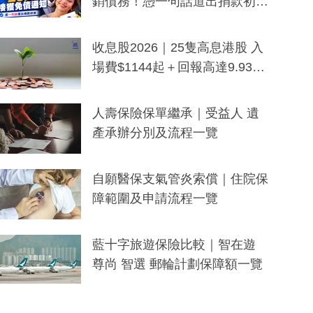
銷債務！憑一句話道出捐款初
衷：加州26萬人接獲免債通知、
一度被誤當詐騙手段
收息股2026｜25隻高息港股 入
場費$1144起＋回報高達9.93
厘！持續更新
人壽保險保單繼承｜受益人 遺
產承辦分別及流程一覽
自願醫保支氣管炎索償｜住院保
障範圍及申請流程一覽
藍十字旅遊保險比較｜智在遊
尊尚 智選 郵輪計劃保障額一覽