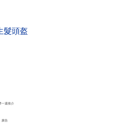
生髮頭盔
濟一週推介
廣告