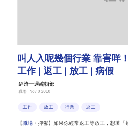
叫人入呢幾個行業 靠害咩！
工作 | 返工 | 放工 | 病假
經濟一週編輯部
Nov 8 2018
職場
工作
放工
行業
返工
【
職場
・抑鬱】如果你經常返工等放工，想著「