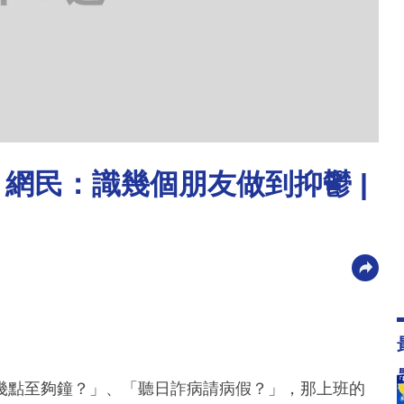
網民：識幾個朋友做到抑鬱 |
幾點至夠鐘？」、「聽日詐病請病假？」，那上班的