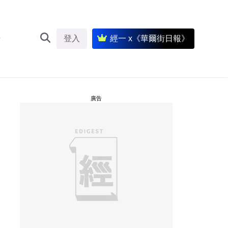
登入
經一 x《華爾街日報》
廣告