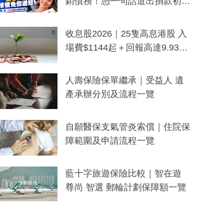
銷債務！憑一句話道出捐款初
衷：加州26萬人接獲免債通知、
一度被誤當詐騙手段
收息股2026｜25隻高息港股 入
場費$1144起＋回報高達9.93
厘！持續更新
人壽保險保單繼承｜受益人 遺
產承辦分別及流程一覽
自願醫保支氣管炎索償｜住院保
障範圍及申請流程一覽
藍十字旅遊保險比較｜智在遊
尊尚 智選 郵輪計劃保障額一覽