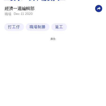
科
經濟一週編輯部
技
Dec 11 2020
職場
職
打工仔
職場制勝
返工
場
生
廣告
活
時
事
專
欄
訂
閱
專
區