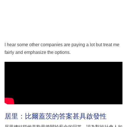
I hear some other companies are paying a lot but treat me
fairly and emphasize the options.
居里：比爾蓋茨的答案甚具啟發性
居里總結指他喜歡最後關於薪金的回答，認為對於社會人如