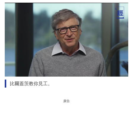
比爾蓋茨教你見工。
廣告