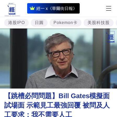
即
經一 x《華爾街日報》
時
財
港股IPO
日圓
Pokemon卡
美股科技股
經
專
題
投
資
樓
市
理
【跳槽必問問題】Bill Gates模擬面
財
試場面 示範見工最強回覆 被問及人
商
工要求：我不需要人工
業