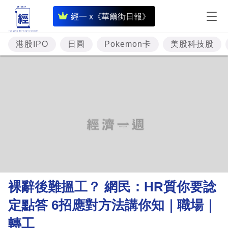
即
經一 x《華爾街日報》
時
財
港股IPO
日圓
Pokemon卡
美股科技股
經
專
題
投
資
樓
市
理
裸辭後難搵工？ 網民：HR質你要諗
財
定點答 6招應對方法講你知｜職場｜
商
轉工
業