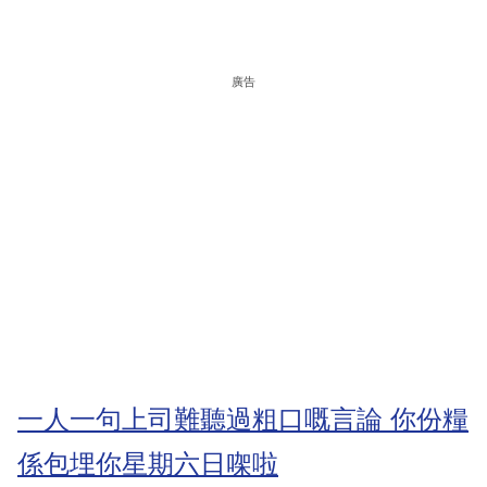
廣告
一人一句上司難聽過粗口嘅言論 你份糧
係包埋你星期六日㗎啦