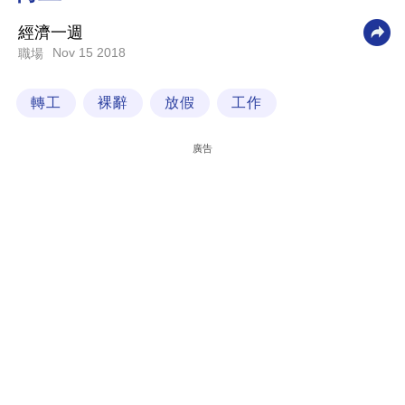
科
經濟一週
技
Nov 15 2018
職場
職
轉工
裸辭
放假
工作
場
生
廣告
活
時
事
專
欄
訂
閱
專
區