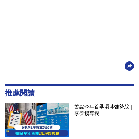
推薦閱讀
盤點今年首季環球強勢股｜
李聲揚專欄