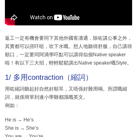
返工一定有機會要同下其他外國客溝通，除咗講公事之外，
其實都可以撘吓咀，吹下水嘅。想人地聽得舒服，自己講得
順口，一定要同阿滴學吓點可以講得似個Native speaker
啦！有以下三大招，輕輕鬆鬆講出Native speaker嘅Style。
1/ 多用contraction（縮詞）
用咗縮詞聽起好自然好順耳，又唔係好難用喎。所謂嘅縮
詞，就係簡單到連小學雞都識嘅英文。
例如：
He is → He’s
She is → She’s
You are → You’re