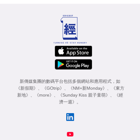
新傳媒集團的數碼平台包括多個網站和應用程式，如
《新假期》
、
《GOtrip》
、
《NM+新Monday》
、
《東方
新地》
、
《more》
、
《Sunday Kiss 親子童萌》
、
《經
濟一週》
。