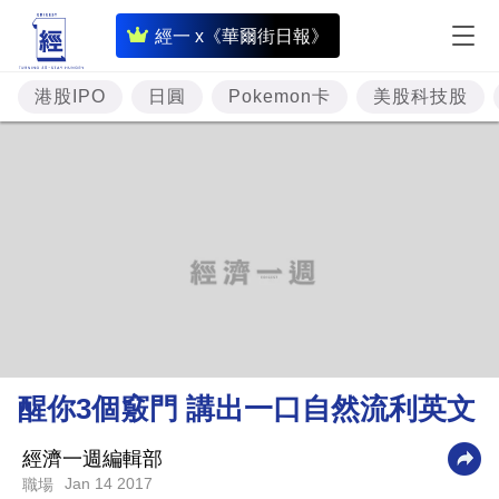
即
經一 x《華爾街日報》
時
財
港股IPO
日圓
Pokemon卡
美股科技股
經
專
題
投
資
樓
市
理
醒你3個竅門 講出一口自然流利英文
財
商
經濟一週編輯部
Jan 14 2017
職場
業