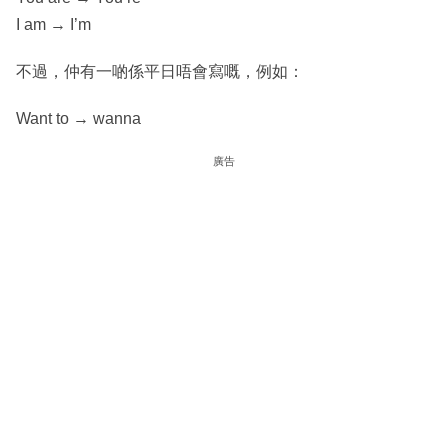
I am → I’m
不過，仲有一啲係平日唔會寫嘅，例如：
Want to → wanna
廣告