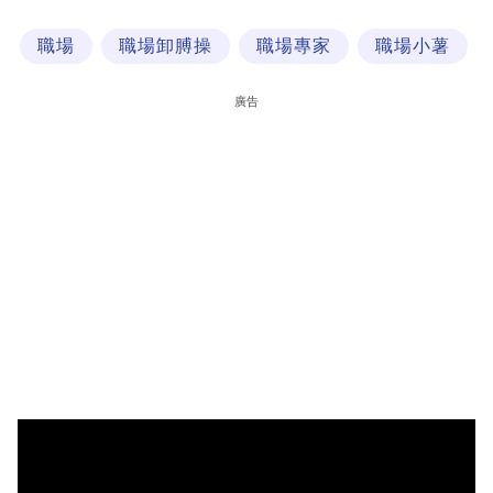
科
職場
職場卸膊操
職場專家
職場小薯
技
職
廣告
場
生
活
時
事
專
欄
訂
閱
專
區