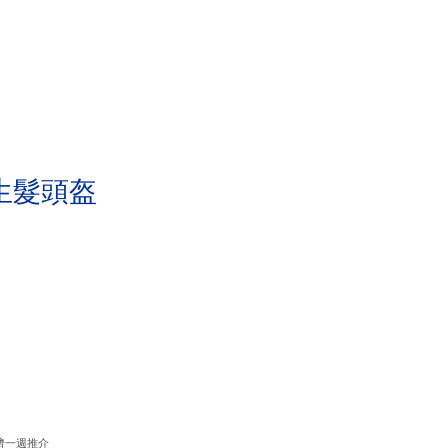
生髮頭盔
濟一週推介