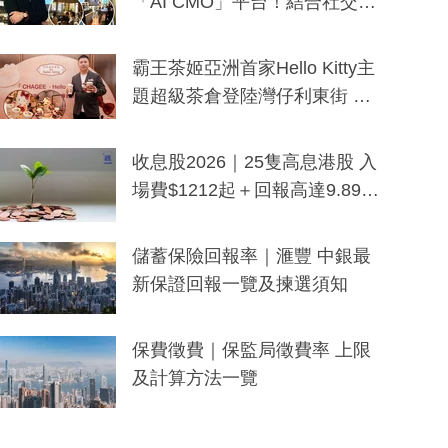
「AI CMO」平台！結合社交聆
聽與廣東話大模型 助中小企數
分鐘生成「貼地」宣傳短片
霸王茶姬亞洲首家Hello Kitty主
題超級茶倉登陸灣仔利東街 推
出首創「伯爵紅茶色」Hello Kitt
y及香港限定特調系列
收息股2026｜25隻高息港股 入
場費$1212起＋回報高達9.89
厘！持續更新
儲蓄保險回報率｜滙豐 中銀最
新保證回報一覽及揀選須知
保費徵費｜保監局徵費率 上限
及計算方法一覽