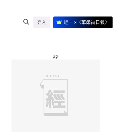
登入
經一 x《華爾街日報》
廣告