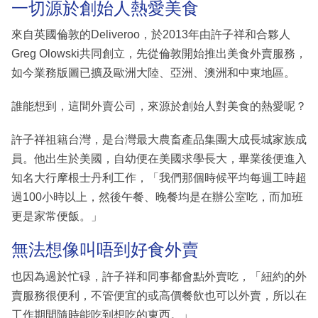
一切源於創始人熱愛美食
來自英國倫敦的Deliveroo，於2013年由許子祥和合夥人
Greg Olowski共同創立，先從倫敦開始推出美食外賣服務，
如今業務版圖已擴及歐洲大陸、亞洲、澳洲和中東地區。
誰能想到，這間外賣公司，來源於創始人對美食的熱愛呢？
許子祥祖籍台灣，是台灣最大農畜產品集團大成長城家族成
員。他出生於美國，自幼便在美國求學長大，畢業後便進入
知名大行摩根士丹利工作，「我們那個時候平均每週工時超
過100小時以上，然後午餐、晚餐均是在辦公室吃，而加班
更是家常便飯。」
無法想像叫唔到好食外賣
也因為過於忙碌，許子祥和同事都會點外賣吃，「紐約的外
賣服務很便利，不管便宜的或高價餐飲也可以外賣，所以在
工作期間隨時能吃到想吃的東西。」