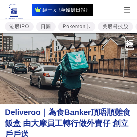
即
經一 x《華爾街日報》
時
財
港股IPO
日圓
Pokemon卡
美股科技股
經
專
題
投
資
樓
市
理
Deliveroo｜為食Banker頂唔順難食
財
飯盒 由大摩員工轉行做外賣仔 創立
商
戶戶送
業