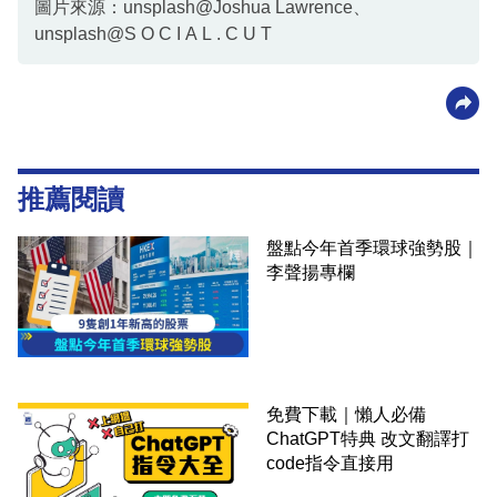
圖片來源：unsplash@Joshua Lawrence、
unsplash@S O C I A L . C U T
推薦閱讀
盤點今年首季環球強勢股｜
李聲揚專欄
免費下載｜懶人必備
ChatGPT特典 改文翻譯打
code指令直接用