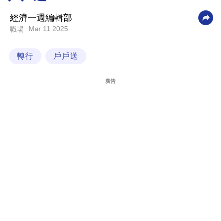
科
經濟一週編輯部
技
Mar 11 2025
職場
職
轉行
戶戶送
場
生
廣告
活
時
事
專
欄
訂
閱
專
區