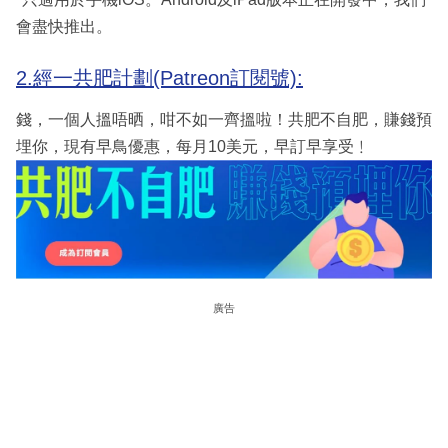
會盡快推出。
2.經一共肥計劃(Patreon訂閱號):
錢，一個人搵唔晒，咁不如一齊搵啦！共肥不自肥，賺錢預
埋你，現有早鳥優惠，每月10美元，早訂早享受﹗
廣告