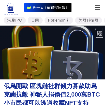
即
經一 x《華爾街日報》
時
財
港股IPO
日圓
Pokemon卡
美股科技股
經
專
題
投
資
樓
市
理
俄烏開戰 區塊鏈社群傾力募款助烏
財
克蘭抗敵 神秘人捐價值2,000萬BTC
商
小市民都可以透過收藏NFT支持
業