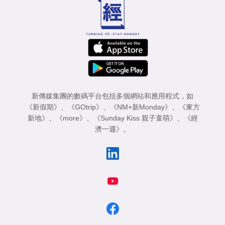
新傳媒集團的數碼平台包括多個網站和應用程式，如
《新假期》
、
《GOtrip》
、
《NM+新Monday》
、
《東方
新地》
、
《more》
、
《Sunday Kiss 親子童萌》
、
《經
濟一週》
。