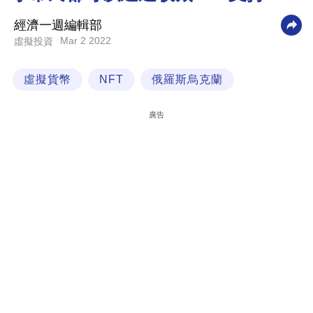
科
經濟一週編輯部
技
Mar 2 2022
虛擬投資
職
虛擬貨幣
NFT
俄羅斯烏克蘭
場
生
廣告
活
時
事
專
欄
訂
閱
專
區