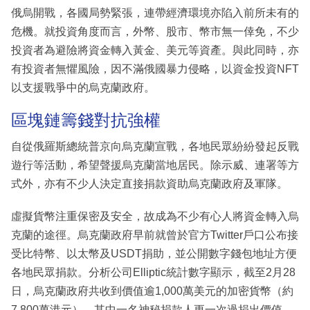
俄烏開戰，各國局勢緊張，連帶經濟環境亦陷入前所未有的
危機。就投資角度而言，外幣、股市、幣市無一倖免，不少
投資者為避險將資金轉入黃金、美元等資產。與此同時，亦
有投資者無懼風險，因不滿俄國暴力侵略，以資金投資NFT
以支援戰爭中的烏克蘭政府。
區塊鏈籌錢對抗強權
自從俄羅斯總統普京向烏克蘭宣戰，各地民眾紛紛發起反戰
遊行等活動，希望聲援烏克蘭當地居民。除示威、連署等方
式外，亦有不少人決定直接捐款資助烏克蘭政府及軍隊。
虛擬貨幣注重保密及安全，故成為不少有心人將資金轉入烏
克蘭的途徑。烏克蘭政府早前就曾於官方Twitter戶口公布接
受比特幣、以太幣及USDT捐助，並公開數字錢包地址方便
各地民眾捐款。分析公司Elliptic統計數字顯示，截至2月28
日，烏克蘭政府共收到價值逾1,000萬美元的加密貨幣（約
7,800萬港元），其中一名神秘捐款人更一次過捐出價值