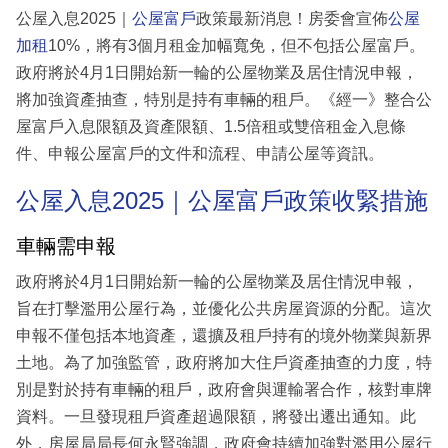
公屋入息2025｜
公屋富戶
政策最新消息！房委會宣佈
公屋
加租
10%，將有3個月租金加幅寬免，但不包括公屋富戶。
政府將於4月1日開始新一輪的公屋物業及居住情況申報，
將加強資產抽查，特別是持有車輛的租戶。《經一》整合公
屋富戶入息限額及資產限額、1.5倍租或雙倍租金入息條
件、申報公屋富戶的文件和流程、申請公屋等資訊。
公屋入息2025｜公屋富戶政策收緊措施
車輛需申報
政府將於4月1日開始新一輪的公屋物業及居住情況申報，
旨在打擊濫用公屋行為，並優化公共房屋資源的分配。這次
申報不僅包括本地資產，還擴及租戶持有的境外物業與新界
土地。為了加強監管，政府將加大住戶資產抽查的力度，特
別是對於持有車輛的租戶，政府會與運輸署合作，核對車牌
資料。一旦發現租戶資產超過限額，將發出遷出通知。此
外，房屋局局長何永賢強調，政府會持續加強對濫用公屋行