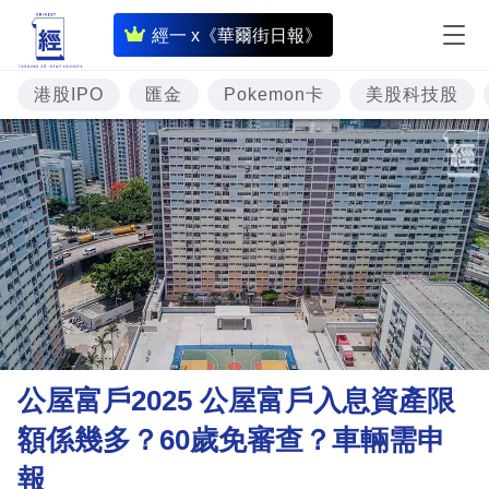
即
經一 x《華爾街日報》
時
財
港股IPO
匯金
Pokemon卡
美股科技股
經
專
題
投
資
樓
市
理
公屋富戶2025 公屋富戶入息資產限
財
額係幾多？60歲免審查？車輛需申
商
報
業