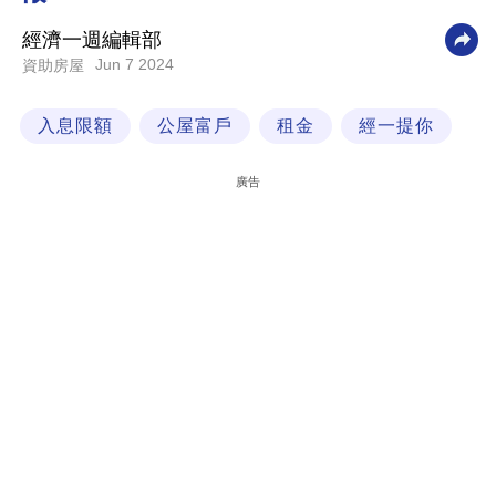
科
經濟一週編輯部
技
Jun 7 2024
資助房屋
職
入息限額
公屋富戶
租金
經一提你
場
生
廣告
活
時
事
專
欄
訂
閱
專
區