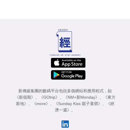
新傳媒集團的數碼平台包括多個網站和應用程式，如
《新假期》
、
《GOtrip》
、
《NM+新Monday》
、
《東方
新地》
、
《more》
、
《Sunday Kiss 親子童萌》
、
《經
濟一週》
。