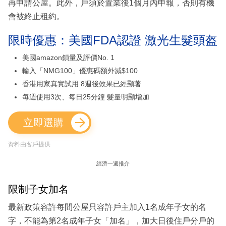
再申請公屋。此外，戶須於置業後1個月內申報，否則有機
會被終止租約。
限時優惠：美國FDA認證 激光生髮頭盔
美國amazon鎖量及評價No. 1
輸入「NMG100」優惠碼額外減$100
香港用家真實試用 8週後效果已經顯著
每週使用3次、每日25分鐘 髮量明顯增加
立即選購
資料由客戶提供
經濟一週推介
限制子女加名
最新政策容許每間公屋只容許戶主加入1名成年子女的名
字，不能為第2名成年子女「加名」，加大日後住戶分戶的