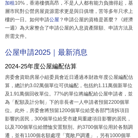
加租
10%，香港樓價高昂，不是人人都有能力負擔得起，基
層市民對公營房屋資源需求更是與日俱增，苦等多年只求上
樓的一日。如何申請
公屋
？申請公屋的資格是甚麼？《經濟
一週》為大家整合了申請公屋的入息資產限額、申請方法及
所需文件。
公屋申請2025｜最新消息
2024-25年度公屋編配估算
房委會資助房屋小組委員會近日通過本財政年度公屋編配估
算，總計約3.02萬個單位可供編配，包括約1.11萬個新單位
及1.91萬個回收單位。77%的單位將編配給公屋申請者，並
為「配額及計分制」下的非長者一人申請者預留2200個單
位。此外，房委會將預留1200個單位給受各部門清拆項目
影響的居民，300個單位給受市建局重建項目影響的居民，
以及700個單位給體恤安置類別。約3700個單位用於各類調
遷，並有1100個名額處理「寬敞戶調遷」，另有1000個單