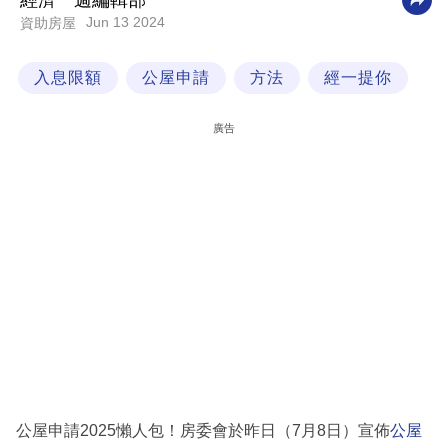
經濟一週編輯部
Jun 13 2024
資助房屋
科
技
入息限額
公屋申請
方法
經一提你
職
場
廣告
生
活
時
事
專
欄
訂
閱
專
公屋申請2025懶人包！房委會於昨日（7月8日）宣佈
公屋
區