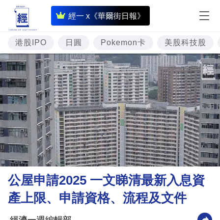
即
經一 x《華爾街日報》
時
財
港股IPO
日圓
Pokemon卡
美股科技股
經
專
題
投
資
樓
市
理
公屋申請2025 一文睇清最新入息資
財
產上限、申請資格、流程及文件
商
業