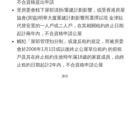
不合資格提出申請
受房委會轄下屋邨清拆/重建計劃影響，或受香港房屋
協會(房協)明華大廈重建計劃影響而選擇以現 金津貼
代替安置的一人戶或ニ人戶，在其相關租約終止日期
起計兩年內，不合資格申請公屋
觸犯「屋邨管理扣分制」或違反租約規定，而被房委
會於2006年1月1日或以後終止公屋單位租約 的前租
戶及其在終止租約生效時年滿18歲的家庭成員，由終
止租約日期起計2年內，不合資格申請公屋
廣告