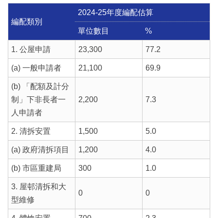
2024-25年度編配估算
編配類別
單位數目
%
1. 公屋申請
23,300
77.2
(a) 一般申請者
21,100
69.9
(b) 「配額及計分
制」下非長者一
2,200
7.3
人申請者
2. 清拆安置
1,500
5.0
(a) 政府清拆項目
1,200
4.0
(b) 市區重建局
300
1.0
3. 屋邨清拆和大
0
0
型維修