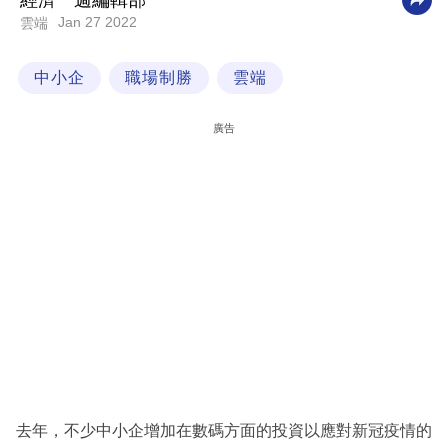
經濟一週編輯部
Jan 27 2022
雲端
科
技
中小企
職場制勝
雲端
職
場
廣告
生
活
時
事
專
欄
訂
閱
專
去年，不少中小企增加在數碼方面的投資以應對新冠疫情的
區