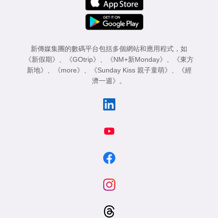
新傳媒集團的數碼平台包括多個網站和應用程式，如
《新假期》
、
《GOtrip》
、
《NM+新Monday》
、
《東方
新地》
、
《more》
、
《Sunday Kiss 親子童萌》
、
《經
濟一週》
。