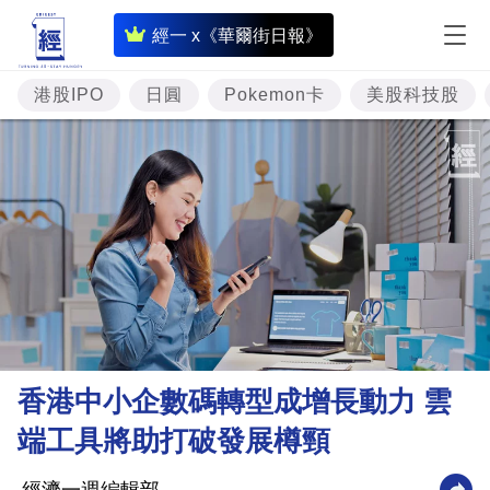
即
經一 x《華爾街日報》
時
財
港股IPO
日圓
Pokemon卡
美股科技股
經
專
題
投
資
樓
市
理
香港中小企數碼轉型成增長動力 雲
財
端工具將助打破發展樽頸
商
業