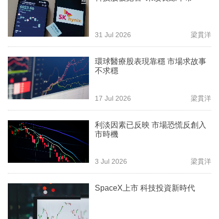
業
科
31 Jul 2026
梁貫洋
技
環球醫療股表現靠穩 市場求故事
職
不求穩
場
生
17 Jul 2026
梁貫洋
活
利淡因素已反映 市場恐慌反創入
時
市時機
事
3 Jul 2026
梁貫洋
專
欄
SpaceX上市 科技投資新時代
訂
閱