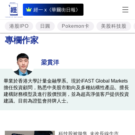
即
經一 x《華爾街日報》
時
財
港股IPO
日圓
Pokemon卡
美股科技股
經
專欄作家
專
題
梁貫洋
投
資
畢業於香港大學計量金融學系。現於iFAST Global Markets
擔任投資顧問，熟悉中美股市動向及多種結構性產品。擅長
樓
建構財務模型及進行股價預測，並為超高淨值客戶提供投資
市
建議。目前為證監會持牌人士。
理
財
商
科技股被拋售 未改長線牛市