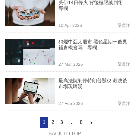
美伊14日停火 背後極限談判術︳
專欄
10 Apr 2026
梁貫洋
硝煙中亞太股市 黑色星期一後見
補倉機會嗎︳專欄
27 Mar 2026
梁貫洋
最高法院剎停特朗普關稅 裁決後
市場現暗湧
27 Feb 2026
梁貫洋
1
2
3
…
8
BACK TO TOP