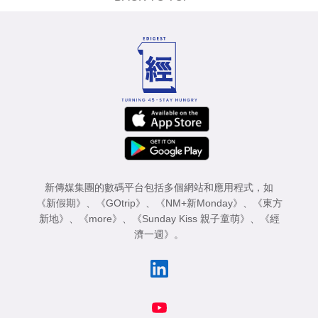
新傳媒集團的數碼平台包括多個網站和應用程式，如
《新假期》
、
《GOtrip》
、
《NM+新Monday》
、
《東方
新地》
、
《more》
、
《Sunday Kiss 親子童萌》
、
《經
濟一週》
。