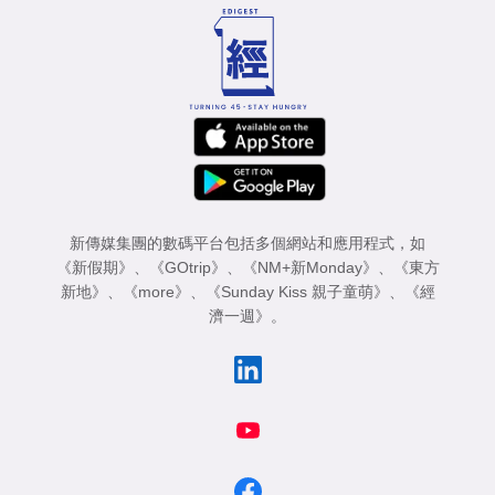
新傳媒集團的數碼平台包括多個網站和應用程式，如
《新假期》
、
《GOtrip》
、
《NM+新Monday》
、
《東方
新地》
、
《more》
、
《Sunday Kiss 親子童萌》
、
《經
濟一週》
。