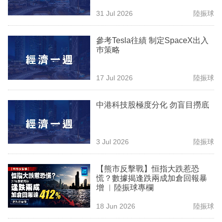
業
31 Jul 2026
陸振球
科
參考Tesla往績 制定SpaceX出入
技
巿策略
職
場
17 Jul 2026
陸振球
生
中港科技股極度分化 勿盲目撈底
活
時
3 Jul 2026
陸振球
事
專
【熊市反擊戰】恒指大跌惹恐
慌？數據揭逢跌兩成加倉回報暴
欄
增 ︳陸振球專欄
訂
18 Jun 2026
陸振球
閱