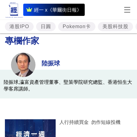
即
經一 x《華爾街日報》
時
財
港股IPO
日圓
Pokemon卡
美股科技股
經
專欄作家
專
題
陸振球
投
資
陸振球,瀛富資產管理董事、堅策學院研究總監、香港恒生大
學客席講師。
樓
市
理
財
人行持續買金 勿作短線投機
商