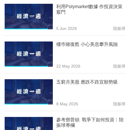
專
利用Polymarket數據 作投資決策
竅門
區
5 Jun 2026
陸振球
樓巿雖復甦 小心美息攀升風險
22 May 2026
陸振球
五窮月美股 應跌不跌宜順勢吸
8 May 2026
陸振球
參考鄧普頓 戰爭下如何投資︳陸
振球專欄