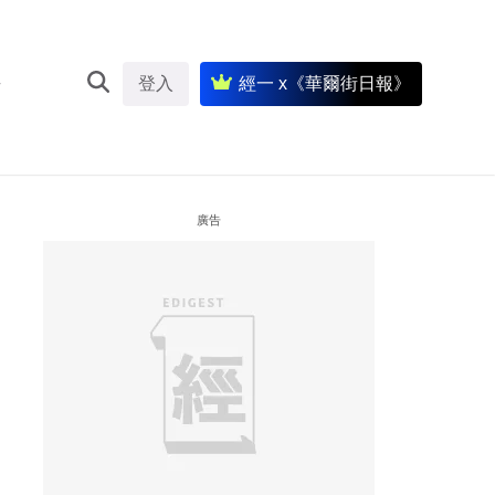
登入
經一 x《華爾街日報》
廣告