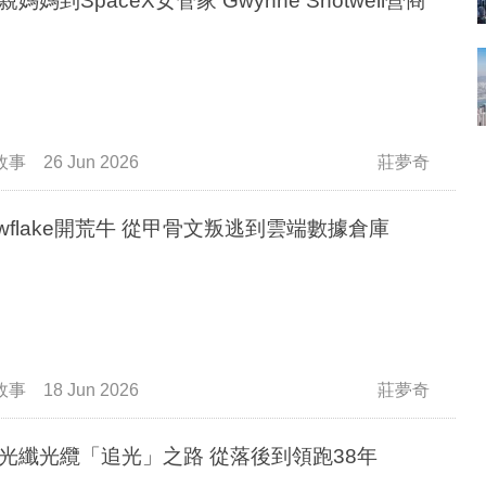
媽媽到SpaceX女管家 Gwynne Shotwell營商
故事
26 Jun 2026
莊夢奇
owflake開荒牛 從甲骨文叛逃到雲端數據倉庫
故事
18 Jun 2026
莊夢奇
長飛光纖光纜「追光」之路 從落後到領跑38年