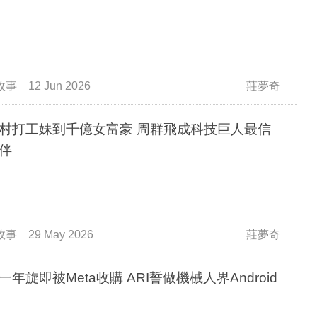
故事
12 Jun 2026
莊夢奇
村打工妹到千億女富豪 周群飛成科技巨人最信
伴
故事
29 May 2026
莊夢奇
一年旋即被Meta收購 ARI誓做機械人界Android