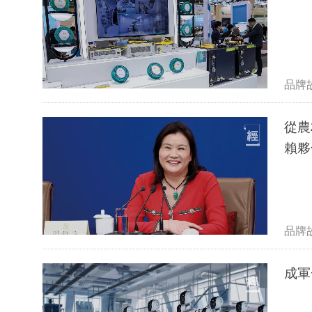
品牌
從農
賴夥
品牌
成軍