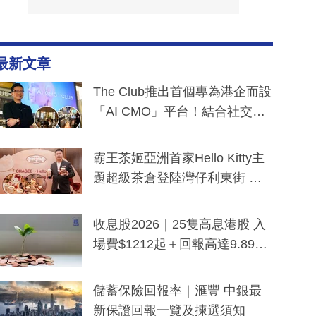
最新文章
The Club推出首個專為港企而設
「AI CMO」平台！結合社交聆
聽與廣東話大模型 助中小企數
分鐘生成「貼地」宣傳短片
霸王茶姬亞洲首家Hello Kitty主
題超級茶倉登陸灣仔利東街 推
出首創「伯爵紅茶色」Hello Kitt
y及香港限定特調系列
收息股2026｜25隻高息港股 入
場費$1212起＋回報高達9.89
厘！持續更新
儲蓄保險回報率｜滙豐 中銀最
新保證回報一覽及揀選須知