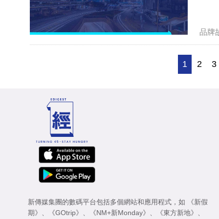
品牌
1
2
3
新傳媒集團的數碼平台包括多個網站和應用程式，如
《新假
期》
、
《GOtrip》
、
《NM+新Monday》
、
《東方新地》
、