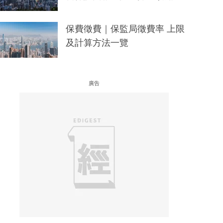
保費徵費｜保監局徵費率 上限
及計算方法一覽
廣告