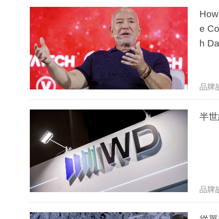
How 
e Co
h Da
品牌
半世
品牌