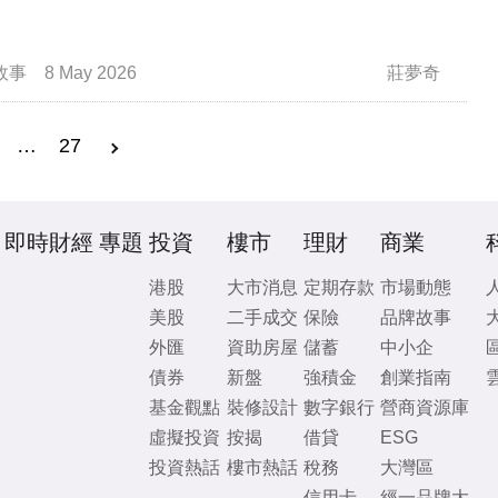
故事
8 May 2026
莊夢奇
…
27
即時財經
專題
投資
樓市
理財
商業
港股
大市消息
定期存款
市場動態
美股
二手成交
保險
品牌故事
外匯
資助房屋
儲蓄
中小企
債券
新盤
強積金
創業指南
基金觀點
裝修設計
數字銀行
營商資源庫
虛擬投資
按揭
借貸
ESG
投資熱話
樓市熱話
稅務
大灣區
信用卡
經一品牌大