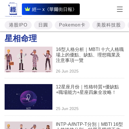
即
經一 x《華爾街日報》
時
財
港股IPO
日圓
Pokemon卡
美股科技股
經
星相命理
專
16型人格分析｜MBTI 十六人格職
題
場上的優點、缺點、理想職業及
注意事項一覽
投
26 Jun 2025
資
樓
12星座月份｜性格特質+優缺點
+職場能力+星座四象全攻略！
市
理
25 Jun 2025
財
INTP-A/INTP-T分別｜MBTI 16型
商