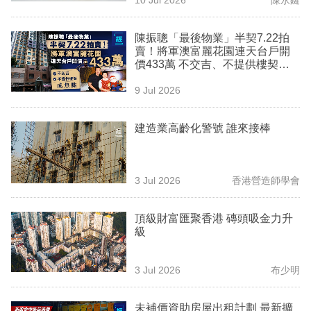
專
區
陳振聰「最後物業」半契7.22拍
賣！將軍澳富麗花園連天台戶開
價433萬 不交吉、不提供樓契成
焦點
9 Jul 2026
建造業高齡化警號 誰來接棒
3 Jul 2026
香港營造師學會
頂級財富匯聚香港 磚頭吸金力升
級
3 Jul 2026
布少明
未補價資助房屋出租計劃 最新擴