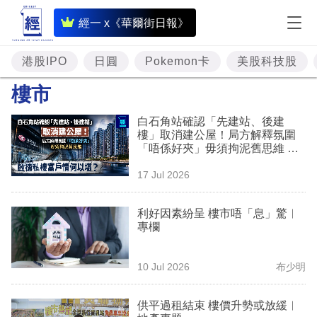
即
經一 x《華爾街日報》
時
財
港股IPO
日圓
Pokemon卡
美股科技股
經
樓市
專
白石角站確認「先建站、後建
題
樓」取消建公屋！局方解釋氛圍
「唔係好夾」毋須拘泥舊思維 啟
投
德私樓富戶情何以堪？
17 Jul 2026
資
樓
利好因素紛呈 樓市唔「息」驚︳
專欄
市
理
10 Jul 2026
布少明
財
供平過租結束 樓價升勢或放緩︳
商