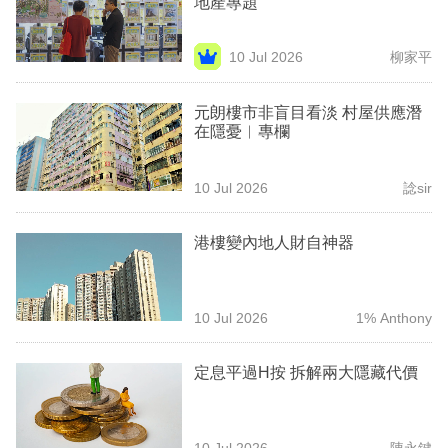
地產專題
業
科
10 Jul 2026
柳家平
技
元朗樓市非盲目看淡 村屋供應潛
職
在隱憂︳專欄
場
10 Jul 2026
諗sir
生
活
港樓變內地人財自神器
時
事
10 Jul 2026
1% Anthony
專
欄
定息平過H按 拆解兩大隱藏代價
訂
閱
10 Jul 2026
陳永鍵