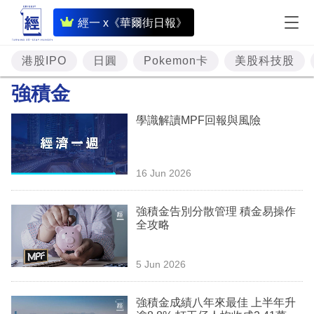
即
經一 x《華爾街日報》
時
財
港股IPO
日圓
Pokemon卡
美股科技股
經
強積金
專
學識解讀MPF回報與風險
題
投
16 Jun 2026
資
樓
強積金告別分散管理 積金易操作
全攻略
市
理
5 Jun 2026
財
強積金成績八年來最佳 上半年升
商