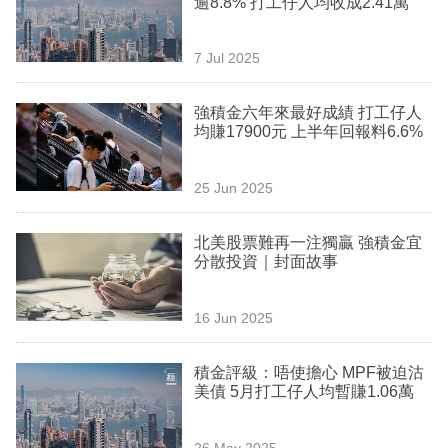
逾8.8% 打工仔人均收成2.41萬
業
科
7 Jul 2025
技
強積金六年來最好成績 打工仔人
職
均賺17900元 上半年回報料6.6%
場
25 Jun 2025
生
活
北美股票難再一注獨贏 強積金宜
分散投資｜封面故事
時
事
16 Jun 2025
專
欄
積金評級：唔使擔心 MPF被迫沽
美債 5月打工仔人均暫賺1.06萬
訂
閱
26 May 2025