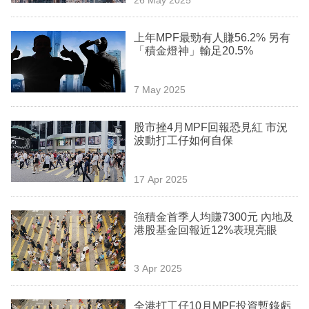
專
區
上年MPF最勁有人賺56.2% 另有
「積金燈神」輸足20.5%
7 May 2025
股市挫4月MPF回報恐見紅 市況
波動打工仔如何自保
17 Apr 2025
強積金首季人均賺7300元 內地及
港股基金回報近12%表現亮眼
3 Apr 2025
全港打工仔10月MPF投資暫錄虧