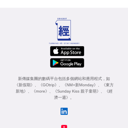
新傳媒集團的數碼平台包括多個網站和應用程式，如
《新假期》
、
《GOtrip》
、
《NM+新Monday》
、
《東方
新地》
、
《more》
、
《Sunday Kiss 親子童萌》
、
《經
濟一週》
。