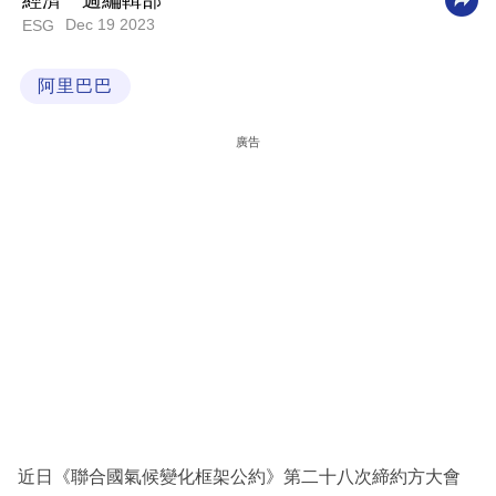
經濟一週編輯部
Dec 19 2023
ESG
科
技
阿里巴巴
職
場
廣告
生
活
時
事
專
欄
訂
閱
專
近日《聯合國氣候變化框架公約》第二十八次締約方大會
區