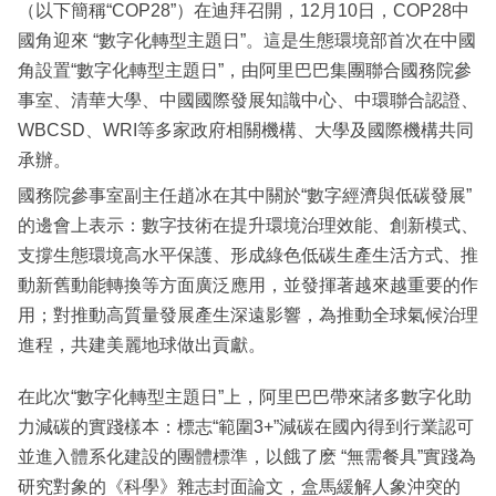
（以下簡稱“COP28”）在迪拜召開，12月10日，COP28中
國角迎來 “數字化轉型主題日”。這是生態環境部首次在中國
角設置“數字化轉型主題日”，由阿里巴巴集團聯合國務院參
事室、清華大學、中國國際發展知識中心、中環聯合認證、
WBCSD、WRI等多家政府相關機構、大學及國際機構共同
承辦。
國務院參事室副主任趙冰在其中關於“數字經濟與低碳發展”
的邊會上表示：數字技術在提升環境治理效能、創新模式、
支撐生態環境高水平保護、形成綠色低碳生產生活方式、推
動新舊動能轉換等方面廣泛應用，並發揮著越來越重要的作
用；對推動高質量發展產生深遠影響，為推動全球氣候治理
進程，共建美麗地球做出貢獻。
在此次“數字化轉型主題日”上，阿里巴巴帶來諸多數字化助
力減碳的實踐樣本：標志“範圍3+”減碳在國內得到行業認可
並進入體系化建設的團體標準，以餓了麽 “無需餐具”實踐為
研究對象的《科學》雜志封面論文，盒馬緩解人象沖突的