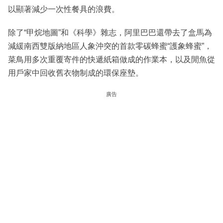
以顯著減少一次性餐具的浪費。
除了“甲烷地圖”和《科學》雜志，阿里巴巴還帶去了盒馬為
減緩南西雙版納地區人象沖突的首款零碳蜂蜜“護象蜂蜜”，
菜鳥用多次重覆寄件的快遞紙箱做成的作業本，以及閒魚從
用戶家中回收舊衣物制成的環保座墊。
廣告