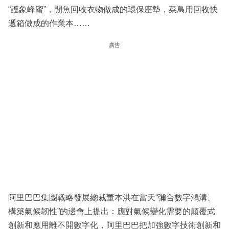
“護象峰蜜”，閒魚回收衣物做成的環保座墊，菜鳥用回收快
遞箱做成的作業本……
廣告
阿里巴巴集團戰略發展總裁董本洪在當天“彌合數字鴻溝、
構築氣候韌性”的邊會上提出：應對氣候變化需要的顛覆式
創新和應用離不開數字化，阿里巴巴把加強數字技術創新和