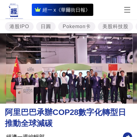
即
經一 x《華爾街日報》
時
財
港股IPO
日圓
Pokemon卡
美股科技股
經
專
題
投
資
樓
市
理
阿里巴巴承辦COP28數字化轉型日
財
推動全球減碳
商
業