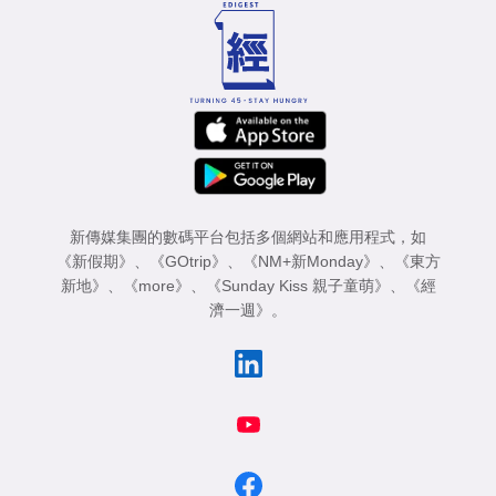
新傳媒集團的數碼平台包括多個網站和應用程式，如
《新假期》
、
《GOtrip》
、
《NM+新Monday》
、
《東方
新地》
、
《more》
、
《Sunday Kiss 親子童萌》
、
《經
濟一週》
。