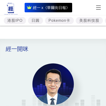
即
經一 x《華爾街日報》
時
財
港股IPO
日圓
Pokemon卡
美股科技股
經
專
題
經一開咪
投
資
樓
市
理
財
商
業