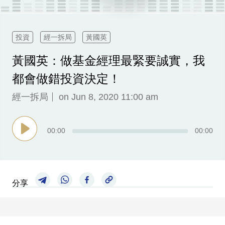
科
技
投資
經一拆局
黃國英
職
黃國英：做基金經理最緊要誠實，我
場
都會做錯投資決定！
生
活
經一拆局
on Jun 8, 2020 11:00 am
時
事
00
:
00
00
:
00
專
欄
訂
分享
閱
專
區