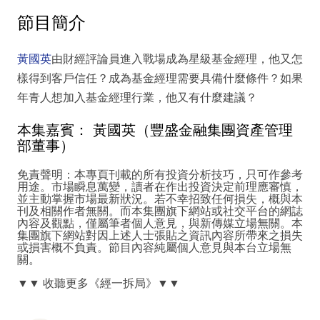
節目簡介
黃國英
由財經評論員進入戰場成為星級基金經理，他又怎
樣得到客戶信任？成為基金經理需要具備什麼條件？如果
年青人想加入基金經理行業，他又有什麼建議？
本集嘉賓： 黃國英（豐盛金融集團資產管理
部董事）
免責聲明：本專頁刊載的所有投資分析技巧，只可作參考
用途。市場瞬息萬變，讀者在作出投資決定前理應審慎，
並主動掌握市場最新狀況。若不幸招致任何損失，概與本
刊及相關作者無關。而本集團旗下網站或社交平台的網誌
內容及觀點，僅屬筆者個人意見，與新傳媒立場無關。本
集團旗下網站對因上述人士張貼之資訊內容所帶來之損失
或損害概不負責。節目內容純屬個人意見與本台立場無
關。
▼▼ 收聽更多《經一拆局》▼▼