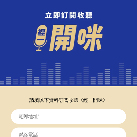
請填以下資料訂閲收聽《經一開咪》