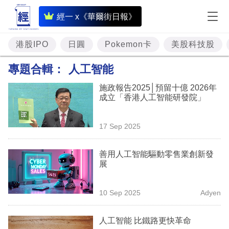
即
經一 x《華爾街日報》
時
財
港股IPO
日圓
Pokemon卡
美股科技股
經
專題合輯：
人工智能
專
施政報告2025│預留十億 2026年
題
成立「香港人工智能研發院」
投
17 Sep 2025
資
樓
善用人工智能驅動零售業創新發
展
市
理
10 Sep 2025
Adyen
財
人工智能 比鐵路更快革命
商