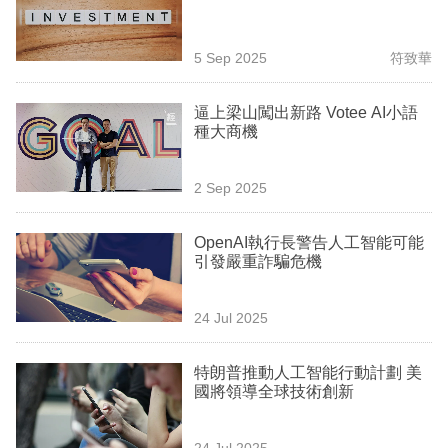
業
科
5 Sep 2025
符致華
技
逼上梁山闖出新路 Votee AI小語
職
種大商機
場
2 Sep 2025
生
活
OpenAI執行長警告人工智能可能
引發嚴重詐騙危機
時
事
24 Jul 2025
專
欄
特朗普推動人工智能行動計劃 美
國將領導全球技術創新
訂
閱
24 Jul 2025