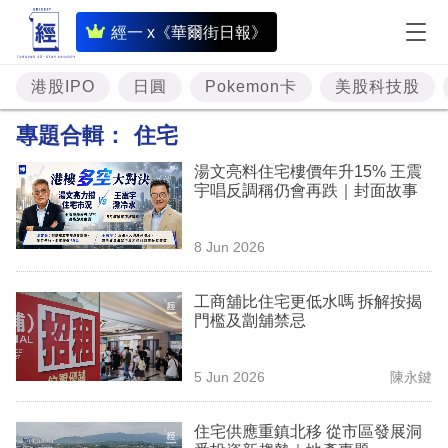
即
經一 x《華爾街日報》
時
財
港股IPO
日圓
Pokemon卡
美股科技股
經
專題合輯：
住宅
專
湯文亮料住宅樓價年升15% 王震
題
宇唱反調稱仍會再跌｜封面故事
投
8 Jun 2026
資
樓
工商舖比住宅更低水嗎 拆解按揭
門檻及劏舖禁忌
市
理
5 Jun 2026
陳永鍵
財
住宅供應重鎮北移 從市區發展洞
商