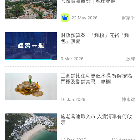
悉投資新趨勢｜地產專題
業
科
22 May 2026
柳家平
技
財政預算案 「麵粉」充裕「麵
職
包」無憂
場
6 Mar 2026
殷暉
生
活
工商舖比住宅更低水嗎 拆解按揭
門檻及劏舖禁忌︳專欄
時
事
16 Jan 2026
陳永鍵
專
欄
施老闆連環入市 入貨清單有何啟
示
訂
閱
12 Dec 2025
1% Anthony