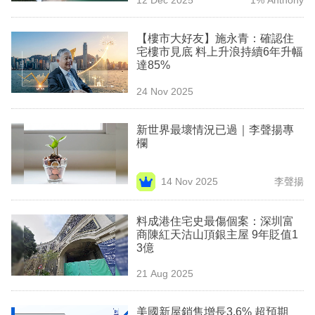
專
區
【樓市大好友】施永青：確認住
宅樓市見底 料上升浪持續6年升幅
達85%
24 Nov 2025
新世界最壞情況已過｜李聲揚專
欄
14 Nov 2025
李聲揚
料成港住宅史最傷個案：深圳富
商陳紅天沽山頂銀主屋 9年貶值1
3億
21 Aug 2025
美國新屋銷售增長3.6% 超預期