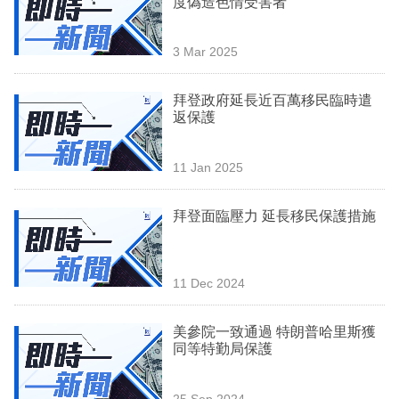
度偽造色情受害者
業
科
3 Mar 2025
技
拜登政府延長近百萬移民臨時遣
職
返保護
場
11 Jan 2025
生
活
拜登面臨壓力 延長移民保護措施
時
事
11 Dec 2024
專
欄
美參院一致通過 特朗普哈里斯獲
同等特勤局保護
訂
閱
25 Sep 2024