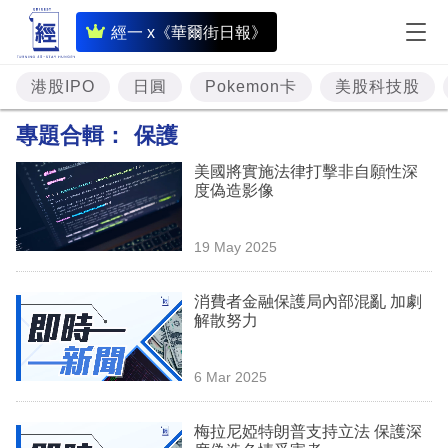
即
經一 x《華爾街日報》
時
財
港股IPO
日圓
Pokemon卡
美股科技股
經
專題合輯：
保護
專
美國將實施法律打擊非自願性深
題
度偽造影像
投
19 May 2025
資
樓
消費者金融保護局內部混亂 加劇
解散努力
市
理
6 Mar 2025
財
梅拉尼婭特朗普支持立法 保護深
商