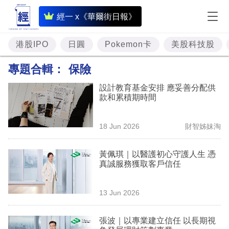
即
經一 x《華爾街日報》
時
財
港股IPO
日圓
Pokemon卡
美股科技股
經
專題合輯：
保險
專
設計教育基金安排 應妥善分配供
題
款和累積期時間
投
18 Jun 2026
財智姊妹淘
資
樓
黃佩琪｜以醫護初心守護人生 憑
真誠服務獲取客戶信任
市
理
13 Jun 2026
財
張波｜以專業建立信任 以長期視
商