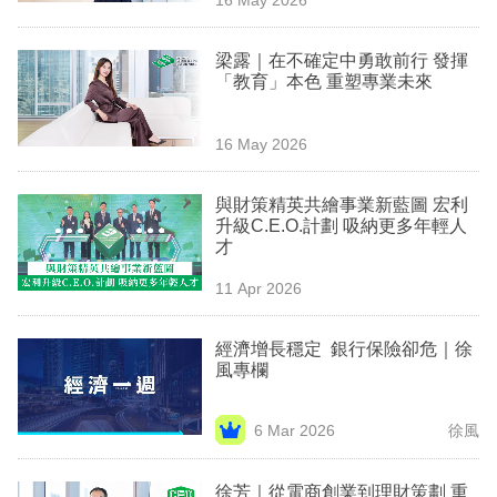
專
區
梁露｜在不確定中勇敢前行 發揮
「教育」本色 重塑專業未來
16 May 2026
與財策精英共繪事業新藍圖 宏利
升級C.E.O.計劃 吸納更多年輕人
才
11 Apr 2026
經濟增長穩定 銀行保險卻危｜徐
風專欄
6 Mar 2026
徐風
徐芳｜從電商創業到理財策劃 重