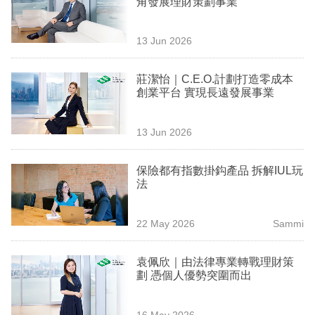
角發展理財策劃事業
業
科
13 Jun 2026
技
莊潔怡｜C.E.O.計劃打造零成本
職
創業平台 實現長遠發展事業
場
13 Jun 2026
生
活
保險都有指數掛鈎產品 拆解IUL玩
法
時
事
22 May 2026
Sammi
專
欄
袁佩欣｜由法律專業轉戰理財策
劃 憑個人優勢突圍而出
訂
閱
16 May 2026