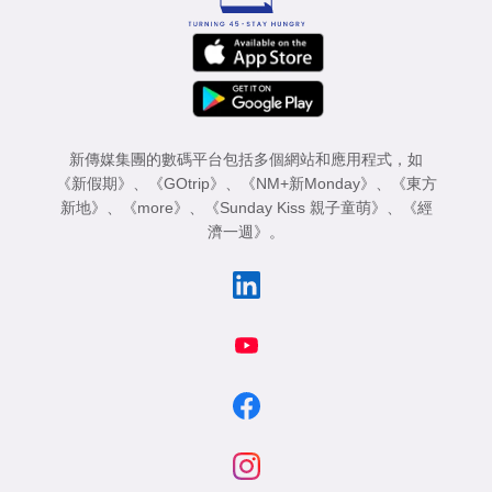
新傳媒集團的數碼平台包括多個網站和應用程式，如
《新假期》
、
《GOtrip》
、
《NM+新Monday》
、
《東方
新地》
、
《more》
、
《Sunday Kiss 親子童萌》
、
《經
濟一週》
。