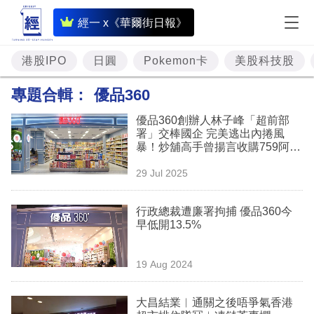
即
經一 x《華爾街日報》
時
財
港股IPO
日圓
Pokemon卡
美股科技股
經
專題合輯：
優品360
專
優品360創辦人林子峰「超前部
題
署」交棒國企 完美逃出內捲風
暴！炒舖高手曾揚言收購759阿信
投
屋見證「零食戰國時代」
29 Jul 2025
資
樓
行政總裁遭廉署拘捕 優品360今
早低開13.5%
市
理
19 Aug 2024
財
大昌結業︳通關之後唔爭氣香港
商