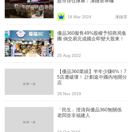
超市排住隊冧︳凍鏈茶專欄
業
科
18 Mar 2024
凍鏈茶
技
優品360擬售49%股權予招商局集
職
團 倘交易完成國企即變大股東！
場
25 Aug 2022
生
活
【優品360業績】半年少賺6%！7
5店遭破壞！ 計劃返中國內地開分
時
店
事
28 Nov 2019
專
欄
「民生」澄清與優品360無關係
老闆並非福建人
訂
閱
24 Oct 2019