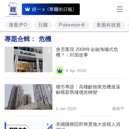
即
經一 x《華爾街日報》
時
財
港股IPO
日圓
Pokemon卡
美股科技股
經
專題合輯：
危機
專
會否重現 2008年金融海嘯式危
題
機？︳封面故事
投
8 Apr 2026
資
樓
樓市專題︳高樓齡物業危機進逼
解構新舊樓價差轉變
市
理
2 Jan 2026
柳家平
財
美國國務院即將實施大規模人員
商