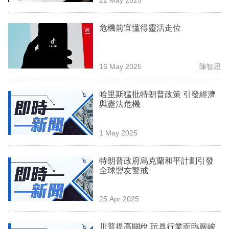
專
區
危機前宜懂得靈活走位
16 May 2025
陳智思
哈里斯猛批特朗普政策 引發經濟
與憲法危機
1 May 2025
特朗普政府烏克蘭和平計劃引發
全球盟友警戒
25 Apr 2025
川普提高關稅 玩具行業面臨嚴峻