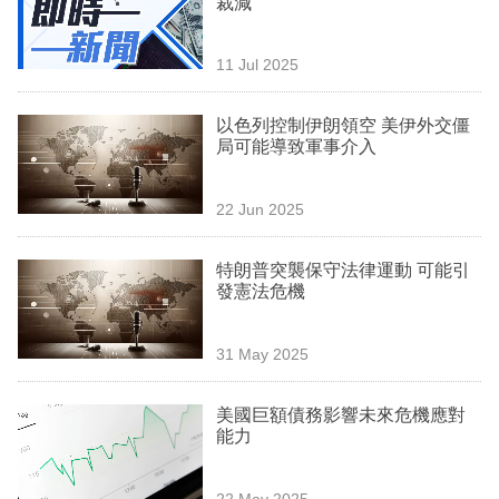
裁減
業
科
11 Jul 2025
技
以色列控制伊朗領空 美伊外交僵
職
局可能導致軍事介入
場
22 Jun 2025
生
活
特朗普突襲保守法律運動 可能引
發憲法危機
時
事
31 May 2025
專
欄
美國巨額債務影響未來危機應對
能力
訂
閱
22 May 2025