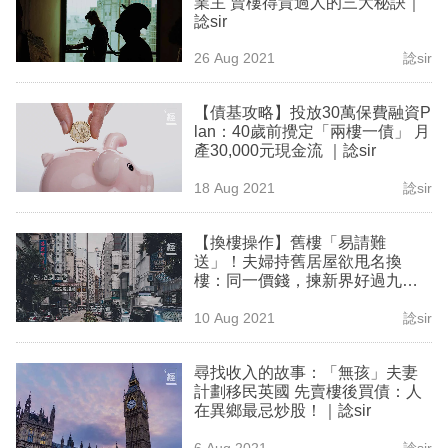
業主 賣樓得貴過人的三大秘訣｜
業
諗sir
科
26 Aug 2021
諗sir
技
【債基攻略】投放30萬保費融資P
職
lan：40歲前攪定「兩樓一債」 月
產30,000元現金流 ｜諗sir
場
18 Aug 2021
諗sir
生
活
【換樓操作】舊樓「易請難
送」！夫婦持舊居屋欲甩名換
時
樓：同一價錢，揀新界好過九
事
龍？｜諗sir
10 Aug 2021
諗sir
專
欄
尋找收入的故事：「無孩」夫妻
計劃移民英國 先賣樓後買債：人
訂
在異鄉最忌炒股！｜諗sir
閱
6 Aug 2021
諗sir