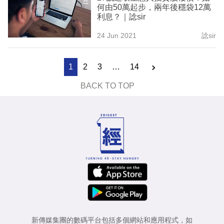
何由50萬起步，兩年後穩袋12萬
利息？｜諗sir
24 Jun 2021
諗sir
1
2
3
…
14
BACK TO TOP
新傳媒集團的數碼平台包括多個網站和應用程式，如