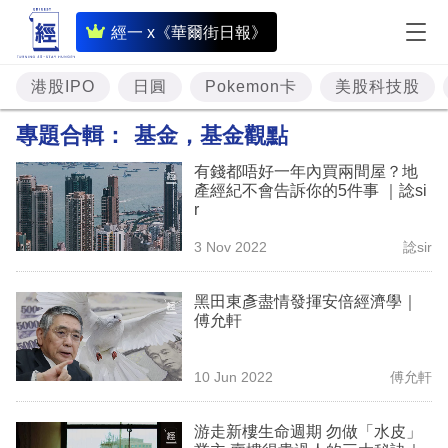
即
經一 x《華爾街日報》
時
財
港股IPO
日圓
Pokemon卡
美股科技股
經
專題合輯：
基金，基金觀點
專
有錢都唔好一年內買兩間屋？地
題
產經紀不會告訴你的5件事 ｜諗si
r
投
3 Nov 2022
諗sir
資
樓
黑田東彥盡情發揮安倍經濟學｜
傅允軒
市
理
10 Jun 2022
傅允軒
財
游走新樓生命週期 勿做「水皮」
商