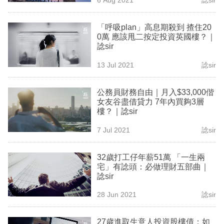
專
區
「呼吸plan」高息期殺到 揸住20
0萬 應該甩二按定投資英國樓？｜
諗sir
13 Jul 2021
諗sir
公務員財務自由｜月入$33,000偕
女友谷盡借貸力 7年內買夠3層
樓？｜諗sir
7 Jul 2021
諗sir
32歲打工仔年薪51萬 「一生兩
宅」有諗頭：必做理財五部曲｜
諗sir
28 Jun 2021
諗sir
27歲進取生意人投資股樓債：如