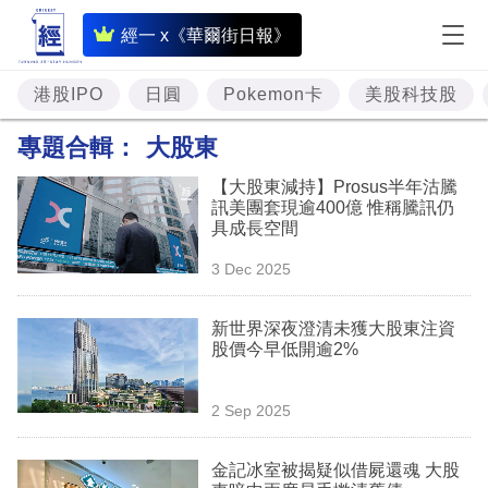
即
經一 x《華爾街日報》
時
財
港股IPO
日圓
Pokemon卡
美股科技股
經
專題合輯：
大股東
專
【大股東減持】Prosus半年沽騰
題
訊美團套現逾400億 惟稱騰訊仍
具成長空間
投
3 Dec 2025
資
樓
新世界深夜澄清未獲大股東注資
股價今早低開逾2%
市
理
2 Sep 2025
財
金記冰室被揭疑似借屍還魂 大股
商