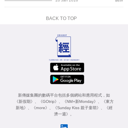
專
區
BACK TO TOP
新傳媒集團的數碼平台包括多個網站和應用程式，如
《新假期》
、
《GOtrip》
、
《NM+新Monday》
、
《東方
新地》
、
《more》
、
《Sunday Kiss 親子童萌》
、
《經
濟一週》
。