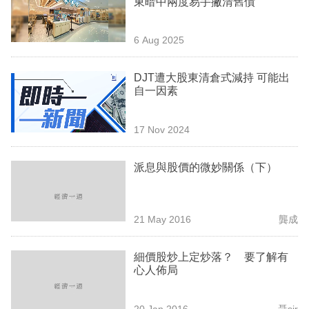
東暗中兩度易手撇清舊債
業
科
6 Aug 2025
技
DJT遭大股東清倉式減持 可能出
職
自一因素
場
17 Nov 2024
生
活
派息與股價的微妙關係（下）
時
事
21 May 2016
龔成
專
欄
細價股炒上定炒落？ 要了解有
心人佈局
訂
閱
20 Jan 2016
聶sir