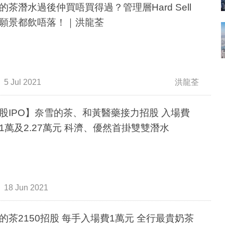
的茶潛水過後仲買唔買得過？管理層Hard Sell
願景都飲唔落！｜洪龍荃
5 Jul 2021
洪龍荃
股IPO】奈雪的茶、和黃醫藥接力招股 入場費
1萬及2.27萬元 科濟、優然首掛雙雙潛水
18 Jun 2021
的茶2150招股 每手入場費1萬元 全行最貴奶茶