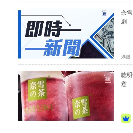
奈雪
劇
港股
聰明
意