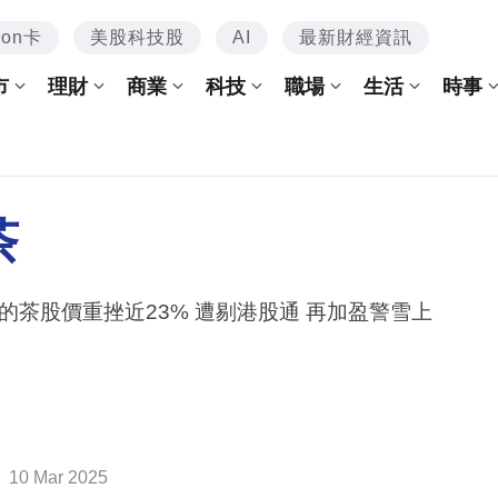
mon卡
美股科技股
AI
最新財經資訊
市
理財
商業
科技
職場
生活
時事
茶
茶股價重挫近23% 遭剔港股通 再加盈警雪上
10 Mar 2025