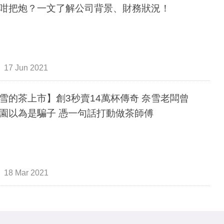
咁把炮？一文了解公司背景、財務狀況！
17 Jun 2021
雪的茶上市】創3秒賣14萬杯傳奇 奈雪老闆曾
園以為是騙子 憑一句話打動做茶師傅
18 Mar 2021