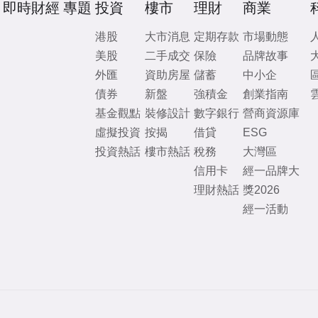
即時財經
專題
投資
樓市
理財
商業
港股
大市消息
定期存款
市場動態
美股
二手成交
保險
品牌故事
外匯
資助房屋
儲蓄
中小企
債券
新盤
強積金
創業指南
基金觀點
裝修設計
數字銀行
營商資源庫
虛擬投資
按揭
借貸
ESG
投資熱話
樓市熱話
稅務
大灣區
信用卡
經一品牌大
理財熱話
獎2026
經一活動