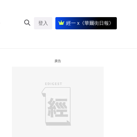
登入
經一 x《華爾街日報》
廣告