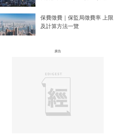
保費徵費｜保監局徵費率 上限
及計算方法一覽
廣告