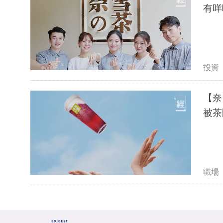
有咩
投資
【奈
被茶
職場