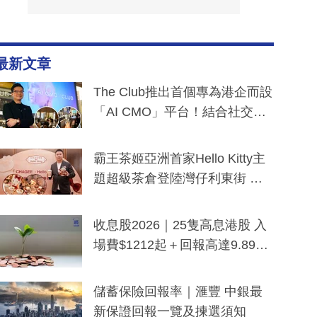
最新文章
The Club推出首個專為港企而設
「AI CMO」平台！結合社交聆
聽與廣東話大模型 助中小企數
分鐘生成「貼地」宣傳短片
霸王茶姬亞洲首家Hello Kitty主
題超級茶倉登陸灣仔利東街 推
出首創「伯爵紅茶色」Hello Kitt
y及香港限定特調系列
收息股2026｜25隻高息港股 入
場費$1212起＋回報高達9.89
厘！持續更新
儲蓄保險回報率｜滙豐 中銀最
新保證回報一覽及揀選須知