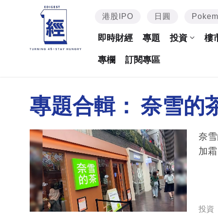
港股IPO
日圓
Poke
即時財經
專題
投資
樓
專欄
訂閱專區
專題合輯：
奈雪的
奈雪的
加霜
投資