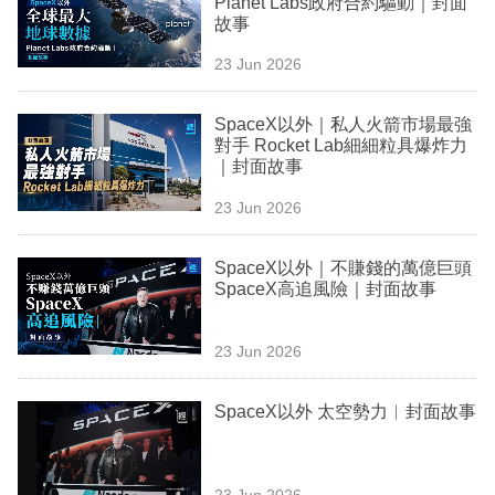
Planet Labs政府合約驅動｜封面
業
故事
科
23 Jun 2026
技
SpaceX以外｜私人火箭市場最強
職
對手 Rocket Lab細細粒具爆炸力
｜封面故事
場
23 Jun 2026
生
活
SpaceX以外｜不賺錢的萬億巨頭
SpaceX高追風險｜封面故事
時
事
23 Jun 2026
專
欄
SpaceX以外 太空勢力︳封面故事
訂
閱
23 Jun 2026