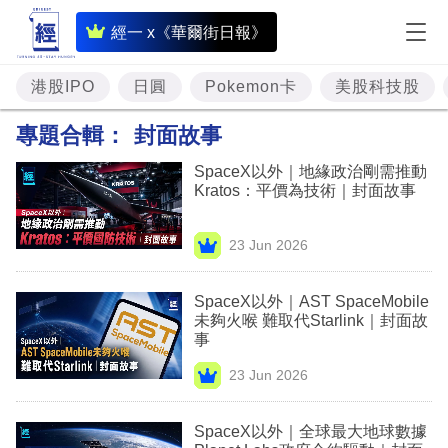
即
經一 x《華爾街日報》
時
財
港股IPO
日圓
Pokemon卡
美股科技股
經
專題合輯：
封面故事
專
SpaceX以外｜地緣政治剛需推動
題
Kratos：平價為技術｜封面故事
投
23 Jun 2026
資
樓
SpaceX以外｜AST SpaceMobile
未夠火喉 難取代Starlink｜封面故
市
事
理
23 Jun 2026
財
SpaceX以外｜全球最大地球數據
商