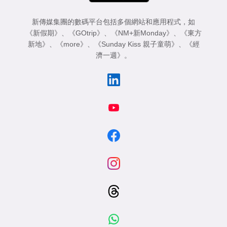
新傳媒集團的數碼平台包括多個網站和應用程式，如
《新假期》
、
《GOtrip》
、
《NM+新Monday》
、
《東方
新地》
、
《more》
、
《Sunday Kiss 親子童萌》
、
《經
濟一週》
。