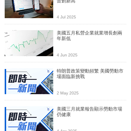
普創新高
業
科
4 Jul 2025
技
美國五月私營企業就業增長創兩
職
年新低
場
4 Jun 2025
生
活
特朗普政策變動頻繁 美國勞動市
場面臨新挑戰
時
事
2 May 2025
專
欄
美國三月就業報告顯示勞動市場
仍健康
訂
閱
4 Apr 2025