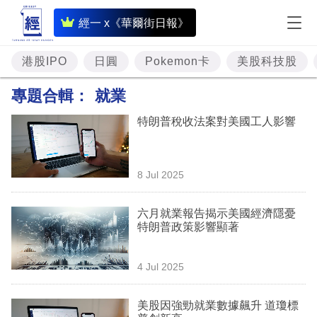
即
經一 x《華爾街日報》
時
財
港股IPO
日圓
Pokemon卡
美股科技股
經
專題合輯：
就業
專
特朗普稅收法案對美國工人影響
題
投
8 Jul 2025
資
樓
六月就業報告揭示美國經濟隱憂
特朗普政策影響顯著
市
理
4 Jul 2025
財
美股因強勁就業數據飆升 道瓊標
商