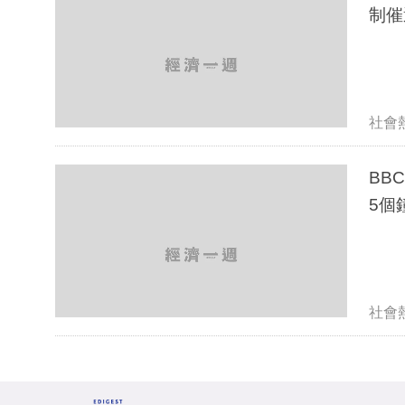
制催
社會
BB
5個
社會