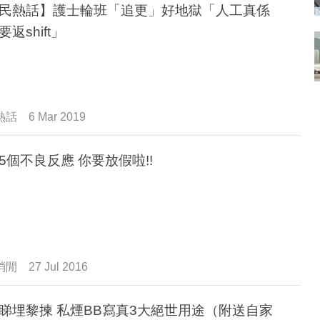
民熱話】護士輪班「追更」好地獄「人工真係
返shift」
熱話
6 Mar 2019
5個不良反應 你要放假啦!!
消閒
27 Jul 2016
煙BB寫真3大絕世用途（附送自家