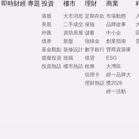
即時財經
專題
投資
樓市
理財
商業
港股
大市消息
定期存款
市場動態
美股
二手成交
保險
品牌故事
外匯
資助房屋
儲蓄
中小企
債券
新盤
強積金
創業指南
基金觀點
裝修設計
數字銀行
營商資源庫
虛擬投資
按揭
借貸
ESG
投資熱話
樓市熱話
稅務
大灣區
信用卡
經一品牌大
理財熱話
獎2026
經一活動