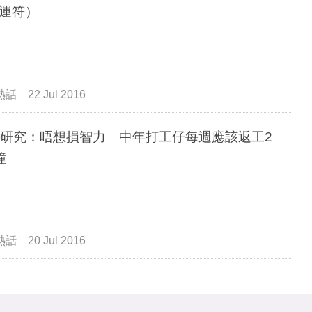
運符）
熱話
22 Jul 2016
C研究：唔想損智力 中年打工仔每週應該返工2
鐘
熱話
20 Jul 2016