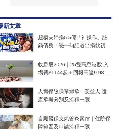
最新文章
超模夫婦捐5.5億「神操作」註
銷債務！憑一句話道出捐款初
衷：加州26萬人接獲免債通知、
一度被誤當詐騙手段
收息股2026｜25隻高息港股 入
場費$1144起＋回報高達9.93
厘！持續更新
人壽保險保單繼承｜受益人 遺
產承辦分別及流程一覽
自願醫保支氣管炎索償｜住院保
障範圍及申請流程一覽