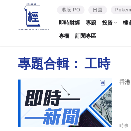
港股IPO
日圓
Poke
即時財經
專題
投資
樓
專欄
訂閱專區
專題合輯：
工時
香港
時事