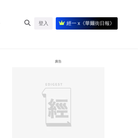
登入
經一 x《華爾街日報》
廣告