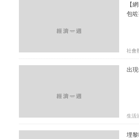
【網
包咗要
社會
出現
生活
埋黎睇埋黎揀 私