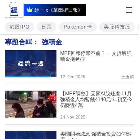
即
經一 x《華爾街日報》
時
財
港股IPO
日圓
Pokemon卡
美股科技股
經
專題合輯：
強積金
專
MPF回報停滯不前？ 一文拆解強
題
積金拖延症
投
12 Dec 2025
王玉麟
資
樓
【MPF調整】受累AI股疑慮 11月
強積金人均暫蝕4140元 年初至今
市
仍賺近4萬
理
24 Nov 2025
財
美國開始減息 強積金投資如何部
商