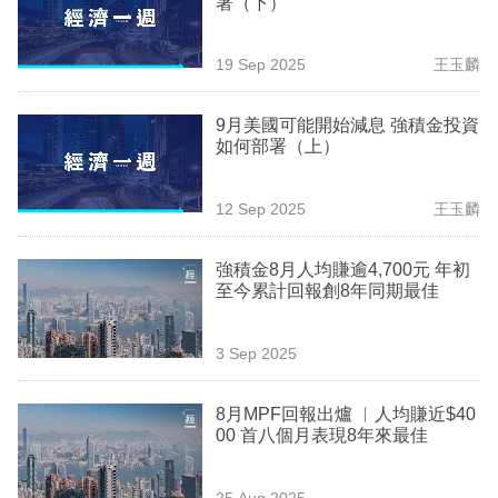
署（下）
業
科
19 Sep 2025
王玉麟
技
9月美國可能開始減息 強積金投資
職
如何部署（上）
場
12 Sep 2025
王玉麟
生
活
強積金8月人均賺逾4,700元 年初
至今累計回報創8年同期最佳
時
事
3 Sep 2025
專
欄
8月MPF回報出爐 ︳人均賺近$40
00 首八個月表現8年來最佳
訂
閱
25 Aug 2025