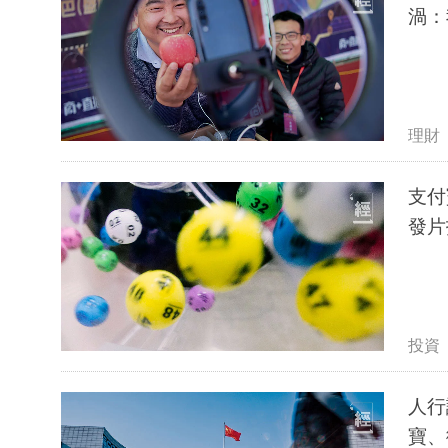
渦：
理財
支付
發片
投資
人行
寶、