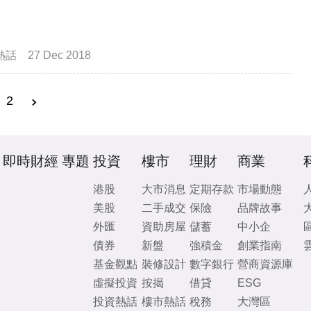
熱話
27 Dec 2018
2
即時財經
專題
投資
樓市
理財
商業
港股
大市消息
定期存款
市場動態
美股
二手成交
保險
品牌故事
外匯
資助房屋
儲蓄
中小企
債券
新盤
強積金
創業指南
基金觀點
裝修設計
數字銀行
營商資源庫
虛擬投資
按揭
借貸
ESG
投資熱話
樓市熱話
稅務
大灣區