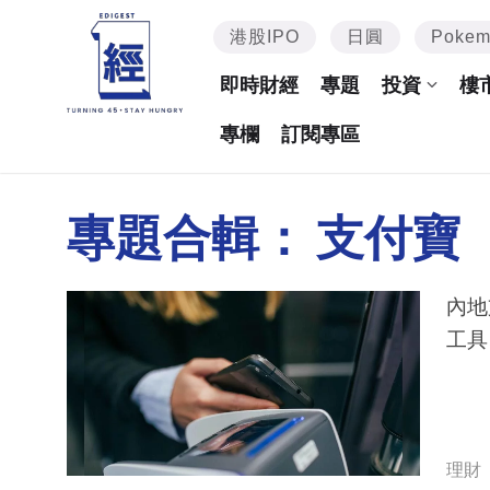
港股IPO
日圓
Poke
即時財經
專題
投資
樓
專欄
訂閱專區
專題合輯：
支付寶
內地
工具
理財