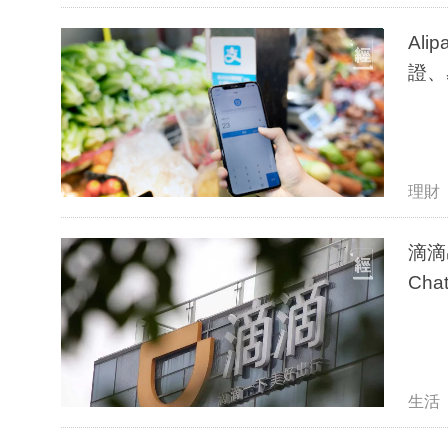
Al
證、
理財
滴滴
Ch
生活