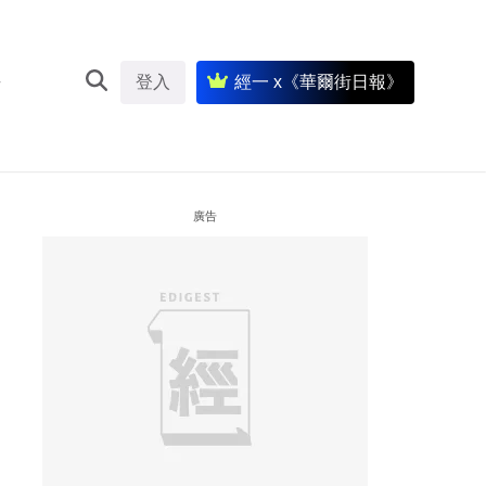
登入
經一 x《華爾街日報》
廣告