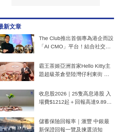
最新文章
The Club推出首個專為港企而設
「AI CMO」平台！結合社交聆
聽與廣東話大模型 助中小企數
分鐘生成「貼地」宣傳短片
霸王茶姬亞洲首家Hello Kitty主
題超級茶倉登陸灣仔利東街 推
出首創「伯爵紅茶色」Hello Kitt
y及香港限定特調系列
收息股2026｜25隻高息港股 入
場費$1212起＋回報高達9.89
厘！持續更新
儲蓄保險回報率｜滙豐 中銀最
新保證回報一覽及揀選須知