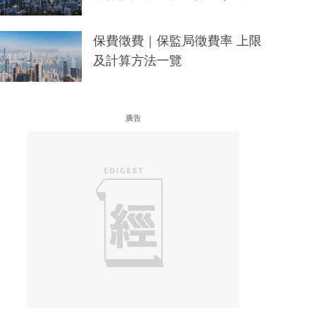
保費徵費｜保監局徵費率 上限
及計算方法一覽
廣告