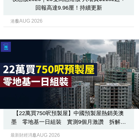
回報高達9.96厘！持續更新
6 AUG 2026
港股
【22萬買750呎預製屋】中國預製屋熱銷美澳
墨 零地基一日組裝 實測9個月激讚 拆解Mi
C成本與香港盲點
6 AUG 2026
最新財經消息