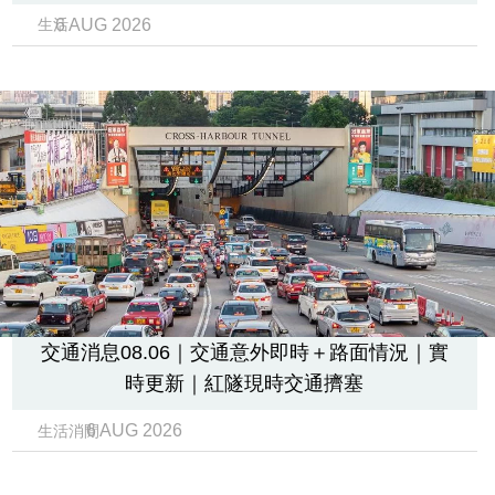
業
6 AUG 2026
生活
科
技
職
場
生
活
時
事
交通消息08.06｜交通意外即時＋路面情況｜實
專
時更新｜紅隧現時交通擠塞
欄
6 AUG 2026
生活消閒
訂
閱