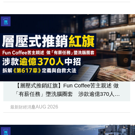
【層壓式推銷紅旗】Fun Coffee苦主親述 做
「有薪任務」墮洗腦圈套 涉款逾億370人中
招 拆解《第617章》定義與自救大法
6 AUG 2026
最新財經消息