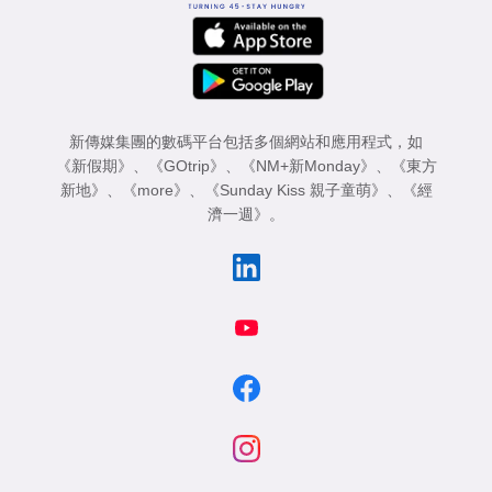
新傳媒集團的數碼平台包括多個網站和應用程式，如
《新假期》
、
《GOtrip》
、
《NM+新Monday》
、
《東方
新地》
、
《more》
、
《Sunday Kiss 親子童萌》
、
《經
濟一週》
。