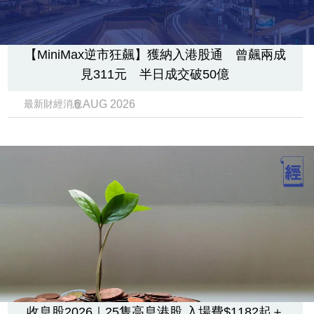
【MiniMax逆市狂飆】獲納入港股通 曾飆兩成
見311元 半日成交破50億
6 AUG 2026
最新財經消息
收息股2026｜25隻高息港股 入場費$1182起＋