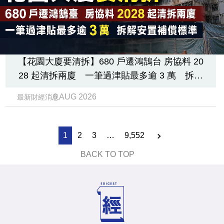
【花園大廈要清拆】680 戶遷鴻鵠台 房協料 20
28 起清拆兩廈 一筆過津貼最多逾 3 萬 拆解
安置補償標準
6 AUG 2026
最新財經消息
1
2
3
…
9,552
BACK TO TOP