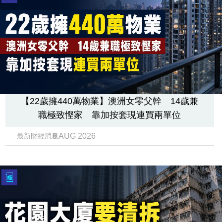
【22歲擁440萬物業】澳洲女零父幹 14歲兼
職極致慳家 靠加按套現連買兩單位
6 AUG 2026
最新財經消息