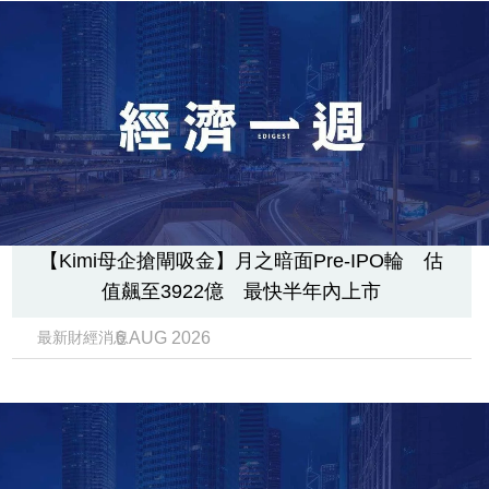
專
區
【Kimi母企搶閘吸金】月之暗面Pre-IPO輪 估
值飆至3922億 最快半年內上市
6 AUG 2026
最新財經消息