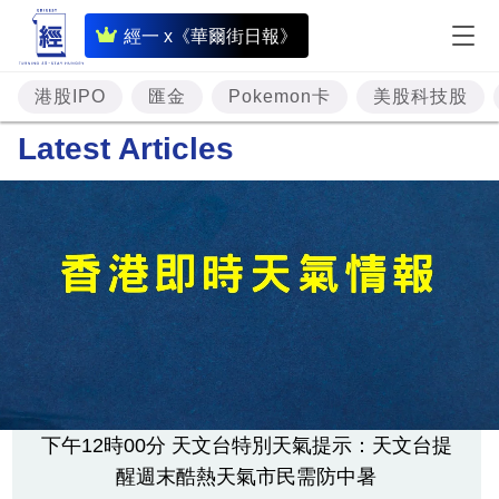
即
經一 x《華爾街日報》
時
財
港股IPO
匯金
Pokemon卡
美股科技股
經
Latest Articles
專
題
投
資
樓
市
理
財
下午12時00分 天文台特別天氣提示：天文台提
醒週末酷熱天氣市民需防中暑
商