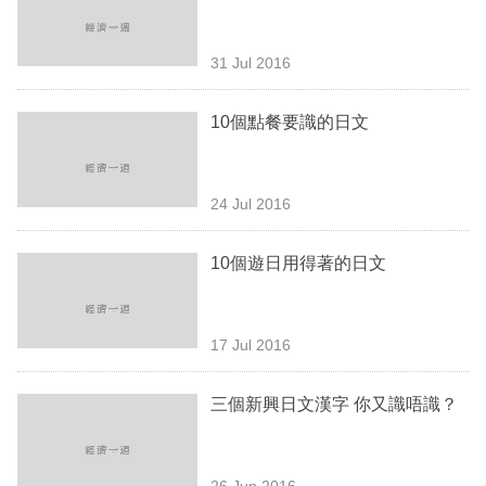
業
科
31 Jul 2016
技
10個點餐要識的日文
職
場
24 Jul 2016
生
活
10個遊日用得著的日文
時
事
17 Jul 2016
專
欄
三個新興日文漢字 你又識唔識？
訂
閱
26 Jun 2016