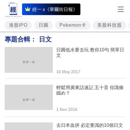
即
經一 x《華爾街日報》
時
財
港股IPO
日圓
Pokemon卡
美股科技股
經
專題合輯：
日文
專
日圓低水要去玩 教你10句 簡單日
題
文
投
16 May 2017
資
樓
輕鬆用廣東話速記 五十音 你識條
鐵め？
市
理
1 Nov 2016
財
去日本血拼 必定要識的10個日文
商