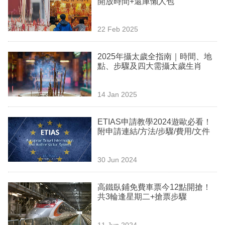
開放時間+還庫懶人包
業
科
22 Feb 2025
技
2025年攝太歲全指南｜時間、地
職
點、步驟及四大需攝太歲生肖
場
14 Jan 2025
生
活
ETIAS申請教學2024遊歐必看！
附申請連結/方法/步驟/費用/文件
時
事
30 Jun 2024
專
欄
高鐵臥鋪免費車票今12點開搶！
共3輪逢星期二+搶票步驟
訂
閱
11 Jun 2024