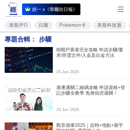
即
經一 x《華爾街日報》
時
財
港股IPO
日圓
Pokemon卡
美股科技股
經
專題合輯：
步驟
專
IB開戶香港完全攻略 申請步驟/要
題
求/所需文件/入金及出金方法
投
25 Jun 2025
資
樓
港澳通關二維碼攻略 申請資格+登
記步驟全教學 免身份證過關！
市
理
23 Jun 2025
財
觀音借庫2025｜吉時+地點+廟宇
商