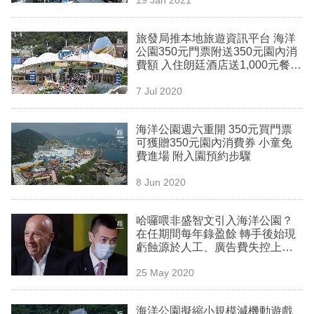
專
區
旅發局推本地旅遊資訊平台 海洋
公園350元門票附送350元園內消
費額 入住朗廷酒店送1,000元餐飲
消費額
7 Jul 2020
海洋公園週六重開 350元買門票
可獲贈350元園內消費券 小童免
費進場 附入園預約步驟
8 Jun 2020
哈囉喂非盛智文引入海洋公園？
在任期間每年錄盈餘 轉手後始現
虧蝕源於人工、廣告費失控上
升？
25 May 2020
海洋公園擬縮小規模減機動遊戲