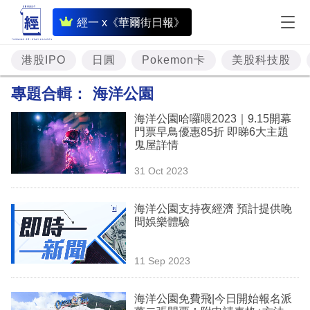
即
經一 x《華爾街日報》
時
財
港股IPO
日圓
Pokemon卡
美股科技股
經
專題合輯：
海洋公園
專
海洋公園哈囉喂2023｜9.15開幕
題
門票早鳥優惠85折 即睇6大主題
鬼屋詳情
投
31 Oct 2023
資
樓
海洋公園支持夜經濟 預計提供晚
間娛樂體驗
市
理
11 Sep 2023
財
海洋公園免費飛|今日開始報名派
商