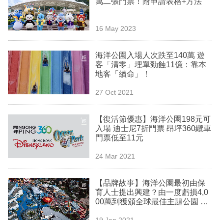
萬二張門票！附申請表格+方法
業
科
16 May 2023
技
海洋公園入場人次跌至140萬 遊
職
客「清零」埋單勁蝕11億：靠本
地客「續命」！
場
27 Oct 2021
生
活
【復活節優惠】海洋公園198元可
入場 迪士尼7折門票 昂坪360纜車
時
門票低至11元
事
24 Mar 2021
專
欄
【品牌故事】海洋公園最初由保
育人士提出興建？由一度虧損4,0
訂
00萬到獲頒全球最佳主題公園 未
來大雜燴外判經營可救亡？
閱
19 Jan 2021