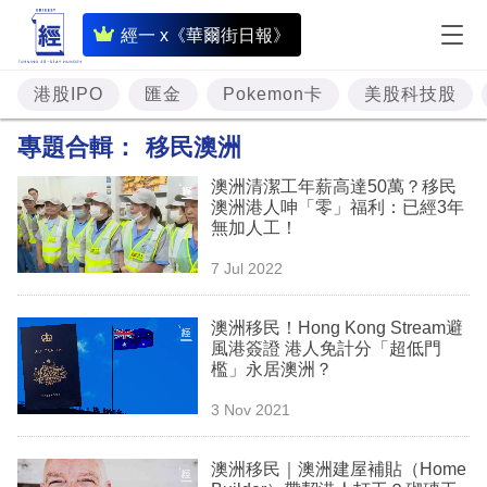
即
經一 x《華爾街日報》
時
財
港股IPO
匯金
Pokemon卡
美股科技股
經
專題合輯：
移民澳洲
專
澳洲清潔工年薪高達50萬？移民
題
澳洲港人呻「零」福利：已經3年
無加人工！
投
7 Jul 2022
資
樓
澳洲移民！Hong Kong Stream避
風港簽證 港人免計分「超低門
市
檻」永居澳洲？
理
3 Nov 2021
財
澳洲移民｜澳洲建屋補貼（Home
商