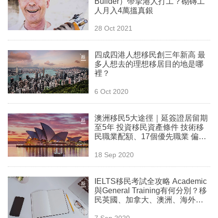
Builder）帶挈港人打工？砌磚工
業
人月入4萬搵真銀
科
28 Oct 2021
技
四成四港人想移民創三年新高 最
職
多人想去的理想移居目的地是哪
裡？
場
6 Oct 2020
生
活
澳洲移民5大途徑｜延簽證居留期
至5年 投資移民資產條件 技術移
時
民職業配額、17個優先職業 偏遠
事
地區最快3年獲永居？
18 Sep 2020
專
欄
IELTS移民考試全攻略 Academic
與General Training有何分別？移
訂
民英國、加拿大、澳洲、海外升
學分數要求
閱
7 Sep 2020