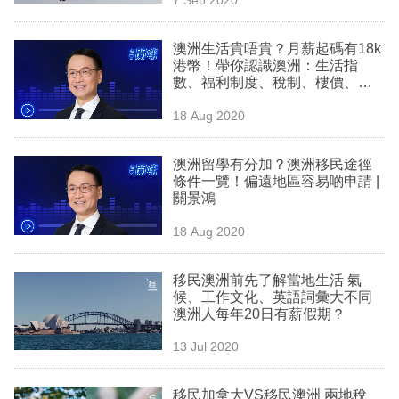
專
區
澳洲生活貴唔貴？月薪起碼有18k
港幣！帶你認識澳洲：生活指
數、福利制度、稅制、樓價、教
育 |關景鴻
18 Aug 2020
澳洲留學有分加？澳洲移民途徑
條件一覽！偏遠地區容易啲申請 |
關景鴻
18 Aug 2020
移民澳洲前先了解當地生活 氣
候、工作文化、英語詞彙大不同
澳洲人每年20日有薪假期？
13 Jul 2020
移民加拿大VS移民澳洲 兩地稅