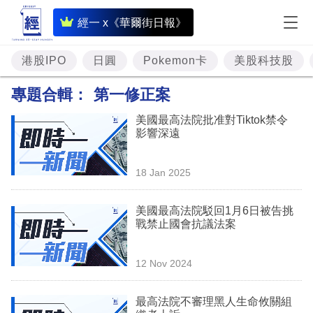
即
經一 x《華爾街日報》
時
財
港股IPO
日圓
Pokemon卡
美股科技股
經
專題合輯：
第一修正案
專
美國最高法院批准對Tiktok禁令
題
影響深遠
投
18 Jan 2025
資
樓
美國最高法院駁回1月6日被告挑
戰禁止國會抗議法案
市
理
12 Nov 2024
財
最高法院不審理黑人生命攸關組
商