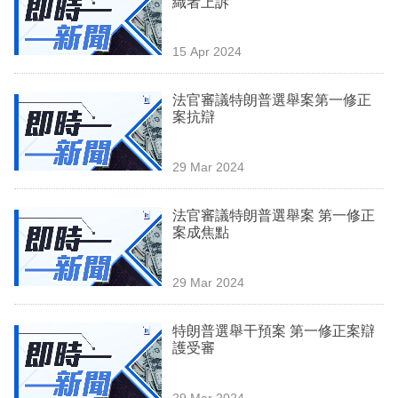
織者上訴
業
科
15 Apr 2024
技
法官審議特朗普選舉案第一修正
職
案抗辯
場
29 Mar 2024
生
活
法官審議特朗普選舉案 第一修正
案成焦點
時
事
29 Mar 2024
專
欄
特朗普選舉干預案 第一修正案辯
護受審
訂
閱
29 Mar 2024